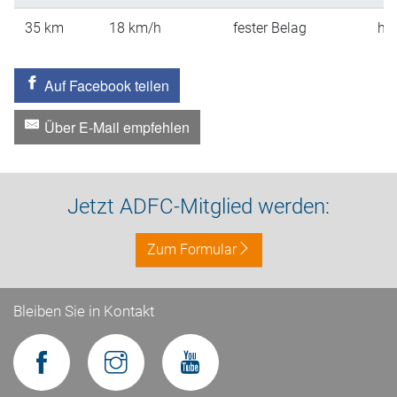
35
km
18
km/h
fester Belag
hü
Auf Facebook teilen
Über E-Mail empfehlen
Jetzt ADFC-Mitglied werden:
Zum Formular
Bleiben Sie in Kontakt