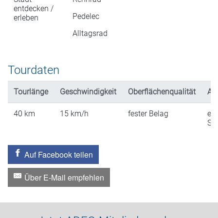
entdecken /
Pedelec
erleben
Alltagsrad
Tourdaten
Tourlänge
Geschwindigkeit
Oberflächenqualität
An
40
km
15
km/h
fester Belag
ein
St
Auf Facebook teilen
Über E-Mail empfehlen