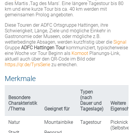
dies Martis ‚Tag des Mars‘. Eine längere Tagestour bis 80
km und eine kurze Tour bis ca. 40 km werden mit
gemeinsamen Prolog angeboten.
Diese Touren der ADFC Ortsgruppe Hattingen, ihre
Schwierigkeit, Länge, Ziele und mögliche Einkehr in
Gastronomie oder Museen, oder mögliche z.B.
wetterbedingte Absagen, werden kurzfristig über die
Signal
Gruppe
ADFC Hattingen Tour
kommuniziert, typischerweise
eine Woche vor Tour Beginn als
Komoot
Planungs-Link,
aktuell auch über den QR-Code im Bild oder
https://qr.de/TyrsSerie
zu erreichen.
Merkmale
Typen
Besondere
(nach
Charakteristik
Dauer und
Weitere
/Thema
Geeignet für
Tageslage)
Eigenscha
Natur
Mountainbike
Tagestour
Picknick
(Selbstver
Stadt
Rennrad