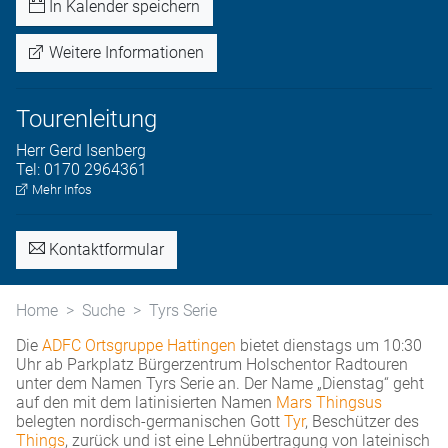
In Kalender speichern
Weitere Informationen
Tourenleitung
Herr
Gerd
Isenberg
Tel:
0170 2964361
Mehr Infos
Kontaktformular
Home
Suche
Tyrs Serie
Die
ADFC Ortsgruppe Hattingen
bietet dienstags um 10:30
Uhr ab Parkplatz Bürgerzentrum Holschentor Radtouren
unter dem Namen Tyrs Serie an. Der Name „Dienstag“ geht
auf den mit dem latinisierten Namen
Mars Thingsus
belegten nordisch-germanischen Gott
Tyr
, Beschützer des
Things
, zurück und ist eine Lehnübertragung von lateinisch