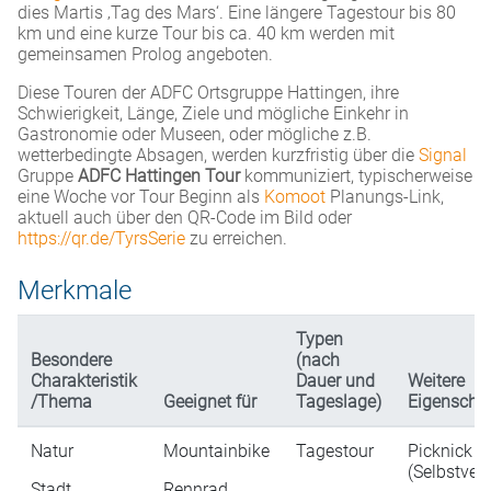
dies Martis ‚Tag des Mars‘. Eine längere Tagestour bis 80
km und eine kurze Tour bis ca. 40 km werden mit
gemeinsamen Prolog angeboten.
Diese Touren der ADFC Ortsgruppe Hattingen, ihre
Schwierigkeit, Länge, Ziele und mögliche Einkehr in
Gastronomie oder Museen, oder mögliche z.B.
wetterbedingte Absagen, werden kurzfristig über die
Signal
Gruppe
ADFC Hattingen Tour
kommuniziert, typischerweise
eine Woche vor Tour Beginn als
Komoot
Planungs-Link,
aktuell auch über den QR-Code im Bild oder
https://qr.de/TyrsSerie
zu erreichen.
Merkmale
Typen
Besondere
(nach
Charakteristik
Dauer und
Weitere
/Thema
Geeignet für
Tageslage)
Eigenscha
Natur
Mountainbike
Tagestour
Picknick
(Selbstver
Stadt
Rennrad