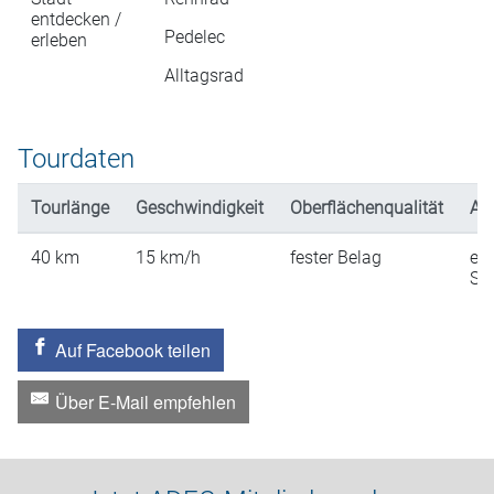
entdecken /
Pedelec
erleben
Alltagsrad
Tourdaten
Tourlänge
Geschwindigkeit
Oberflächenqualität
An
40
km
15
km/h
fester Belag
ein
St
Auf Facebook teilen
Über E-Mail empfehlen