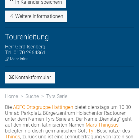
In Kalender speichern
Weitere Informationen
Tourenleitung
Herr
Gerd
Isenberg
Tel:
0170 2964361
Mehr Infos
Kontaktformular
Home
Suche
Tyrs Serie
Die
ADFC Ortsgruppe Hattingen
bietet dienstags um 10:30
Uhr ab Parkplatz Bürgerzentrum Holschentor Radtouren
unter dem Namen Tyrs Serie an. Der Name „Dienstag“ geht
auf den mit dem latinisierten Namen
Mars Thingsus
belegten nordisch-germanischen Gott
Tyr
, Beschützer des
Things
, zurück und ist eine Lehnübertragung von lateinisch