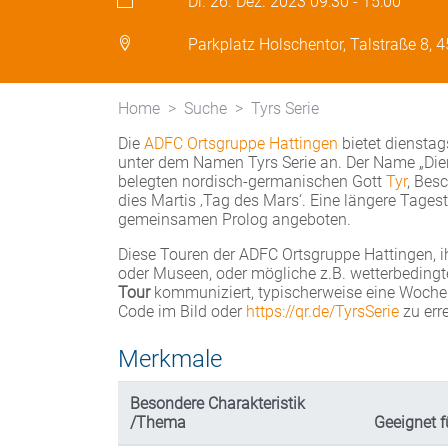
Di. 26. Dez. 2023
09:30
-
15:00
Parkplatz Holschentor, Talstraße 8, 
Home
Suche
Tyrs Serie
Die
ADFC Ortsgruppe Hattingen
bietet diensta
unter dem Namen Tyrs Serie an. Der Name „Die
belegten nordisch-germanischen Gott
Tyr
, Bes
dies Martis ‚Tag des Mars‘. Eine längere Tages
gemeinsamen Prolog angeboten.
Diese Touren der ADFC Ortsgruppe Hattingen, i
oder Museen, oder mögliche z.B. wetterbedingt
Tour
kommuniziert, typischerweise eine Woche
Code im Bild oder
https://qr.de/TyrsSerie
zu err
Merkmale
Besondere Charakteristik
/Thema
Geeignet f