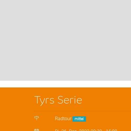
Tyrs Serie
Radtour
mittel