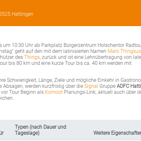
45525 Hattingen
gs um 10:30 Uhr ab Parkplatz Bürgerzentrum Holschentor Radto
nstag“ geht auf den mit dem latinisierten Namen
Mars Thingsus
chützer des
Things
, zurück und ist eine Lehnübertragung von lat
tour bis 80 km und eine kurze Tour bis ca. 40 km werden mit
hre Schwierigkeit, Länge, Ziele und mögliche Einkehr in Gastron
e Absagen, werden kurzfristig über die
Signal
Gruppe
ADFC Hatt
 vor Tour Beginn als
Komoot
Planungs-Link, aktuell auch über 
eichen.
Typen (nach Dauer und
ür
Tageslage)
Weitere Eigenschafte