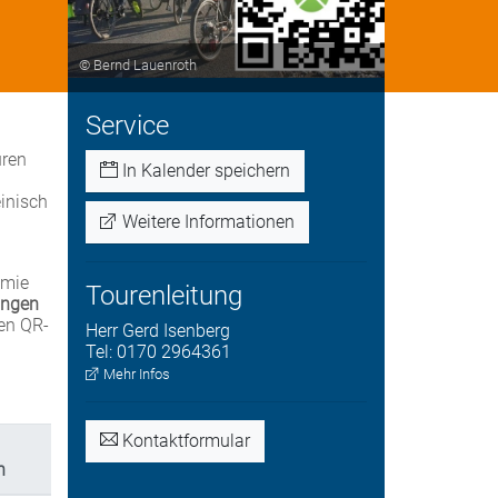
© Bernd Lauenroth
Service
uren
In Kalender speichern
einisch
Weitere Informationen
omie
Tourenleitung
ingen
den QR-
Herr
Gerd
Isenberg
Tel:
0170 2964361
Mehr Infos
Kontaktformular
n