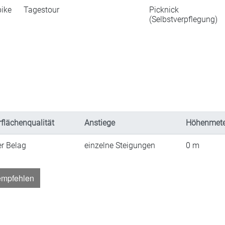
ike
Tagestour
Picknick
(Selbstverpflegung)
flächenqualität
Anstiege
Höhenmete
er Belag
einzelne Steigungen
0
m
empfehlen