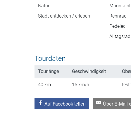
Natur
Mountainb
Stadt entdecken / erleben
Rennrad
Pedelec
Alltagsrad
Tourdaten
Tourlänge
Geschwindigkeit
Ober
40
km
15
km/h
fest
Auf Facebook teilen
Über E-Mail 