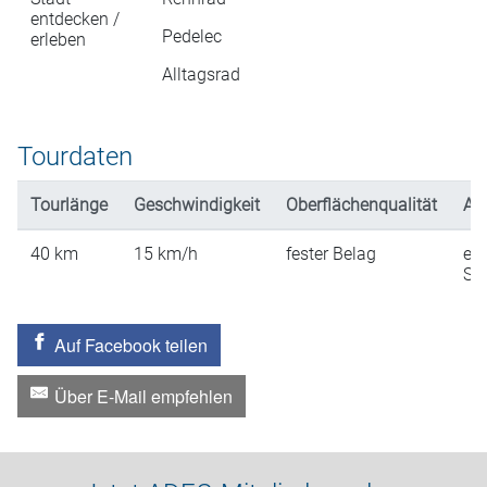
entdecken /
Pedelec
erleben
Alltagsrad
Tourdaten
Tourlänge
Geschwindigkeit
Oberflächenqualität
An
40
km
15
km/h
fester Belag
ein
St
Auf Facebook teilen
Über E-Mail empfehlen