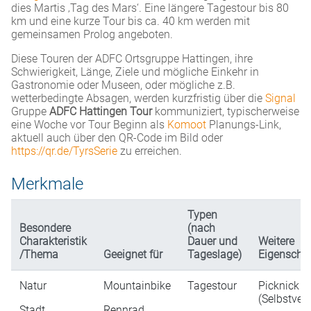
dies Martis ‚Tag des Mars‘. Eine längere Tagestour bis 80
km und eine kurze Tour bis ca. 40 km werden mit
gemeinsamen Prolog angeboten.
Diese Touren der ADFC Ortsgruppe Hattingen, ihre
Schwierigkeit, Länge, Ziele und mögliche Einkehr in
Gastronomie oder Museen, oder mögliche z.B.
wetterbedingte Absagen, werden kurzfristig über die
Signal
Gruppe
ADFC Hattingen Tour
kommuniziert, typischerweise
eine Woche vor Tour Beginn als
Komoot
Planungs-Link,
aktuell auch über den QR-Code im Bild oder
https://qr.de/TyrsSerie
zu erreichen.
Merkmale
Typen
Besondere
(nach
Charakteristik
Dauer und
Weitere
/Thema
Geeignet für
Tageslage)
Eigenscha
Natur
Mountainbike
Tagestour
Picknick
(Selbstver
Stadt
Rennrad