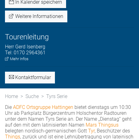
In Kalender speichern
Weitere Informationen
Tourenleitung
Herr
Gerd
Isenberg
Tel:
0170 2964361
Mehr Infos
Kontaktformular
Home
Suche
Tyrs Serie
Die
ADFC Ortsgruppe Hattingen
bietet dienstags um 10:30
Uhr ab Parkplatz Bürgerzentrum Holschentor Radtouren
unter dem Namen Tyrs Serie an. Der Name „Dienstag“ geht
auf den mit dem latinisierten Namen
Mars Thingsus
belegten nordisch-germanischen Gott
Tyr
, Beschützer des
Things
, zurück und ist eine Lehnübertragung von lateinisch