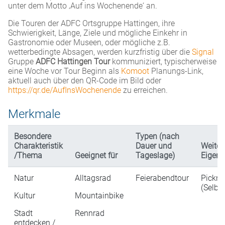
unter dem Motto ‚Auf ins Wochenende‘ an.
Die Touren der ADFC Ortsgruppe Hattingen, ihre
Schwierigkeit, Länge, Ziele und mögliche Einkehr in
Gastronomie oder Museen, oder mögliche z.B.
wetterbedingte Absagen, werden kurzfristig über die
Signal
Gruppe
ADFC Hattingen Tour
kommuniziert, typischerweise
eine Woche vor Tour Beginn als
Komoot
Planungs-Link,
aktuell auch über den QR-Code im Bild oder
https://qr.de/AufInsWochenende
zu erreichen.
Merkmale
Besondere
Typen (nach
Charakteristik
Dauer und
Weiter
/Thema
Geeignet für
Tageslage)
Eigens
Natur
Alltagsrad
Feierabendtour
Pickni
(Selbs
Kultur
Mountainbike
Stadt
Rennrad
entdecken /