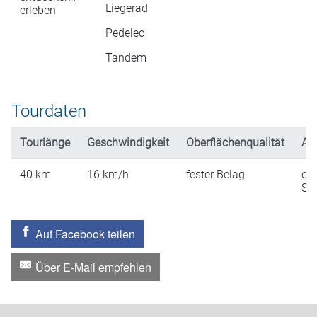
Liegerad
erleben
Pedelec
Tandem
Tourdaten
Tourlänge
Geschwindigkeit
Oberflächenqualität
An
40
km
16
km/h
fester Belag
ein
St
Auf Facebook teilen
Über E-Mail empfehlen