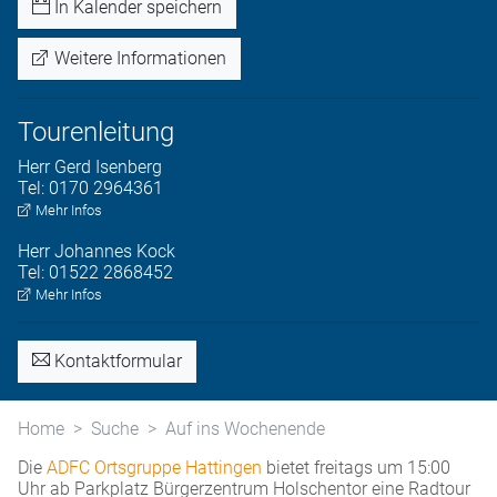
In Kalender speichern
Weitere Informationen
Tourenleitung
Herr
Gerd
Isenberg
Tel:
0170 2964361
Mehr Infos
Herr
Johannes
Kock
Tel:
01522 2868452
Mehr Infos
Kontaktformular
Home
Suche
Auf ins Wochenende
Die
ADFC Ortsgruppe Hattingen
bietet freitags um 15:00
Uhr ab Parkplatz Bürgerzentrum Holschentor eine Radtour