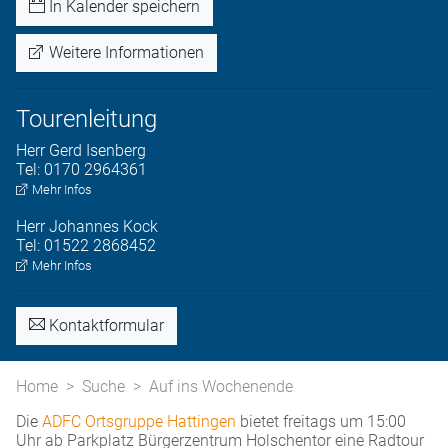
In Kalender speichern
Weitere Informationen
Tourenleitung
Herr
Gerd
Isenberg
Tel:
0170 2964361
Mehr Infos
Herr
Johannes
Kock
Tel:
01522 2868452
Mehr Infos
Kontaktformular
Home
Suche
Auf ins Wochenende
Die
ADFC Ortsgruppe Hattingen
bietet freitags um 15:00
Uhr ab Parkplatz Bürgerzentrum Holschentor eine Radtour