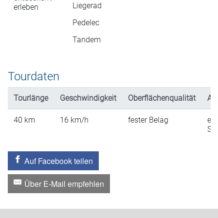
Liegerad
erleben
Pedelec
Tandem
Tourdaten
Tourlänge
Geschwindigkeit
Oberflächenqualität
An
40
km
16
km/h
fester Belag
ein
St
Auf Facebook teilen
Über E-Mail empfehlen