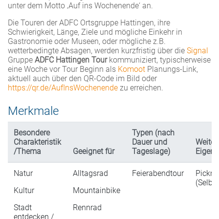
unter dem Motto ‚Auf ins Wochenende‘ an.
Die Touren der ADFC Ortsgruppe Hattingen, ihre
Schwierigkeit, Länge, Ziele und mögliche Einkehr in
Gastronomie oder Museen, oder mögliche z.B.
wetterbedingte Absagen, werden kurzfristig über die
Signal
Gruppe
ADFC Hattingen Tour
kommuniziert, typischerweise
eine Woche vor Tour Beginn als
Komoot
Planungs-Link,
aktuell auch über den QR-Code im Bild oder
https://qr.de/AufInsWochenende
zu erreichen.
Merkmale
Besondere
Typen (nach
Charakteristik
Dauer und
Weiter
/Thema
Geeignet für
Tageslage)
Eigens
Natur
Alltagsrad
Feierabendtour
Pickni
(Selbs
Kultur
Mountainbike
Stadt
Rennrad
entdecken /