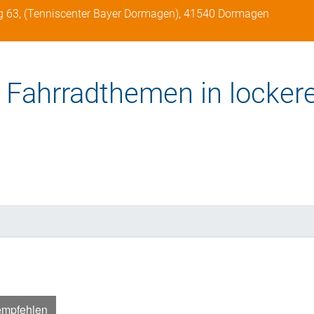
g 63, (Tenniscenter Bayer Dormagen), 41540 Dormagen
 Fahrradthemen in locker
empfehlen