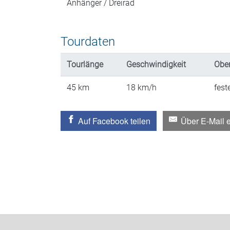
Anhänger / Dreirad
Tourdaten
Tourlänge
Geschwindigkeit
Ober
45
km
18
km/h
fest
Auf Facebook teilen
Über E-Mail 