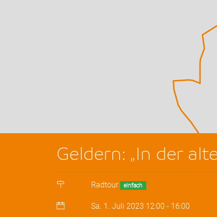
Geldern: „In der al
Radtour
einfach
Sa. 1. Juli 2023
12:00
-
16:00