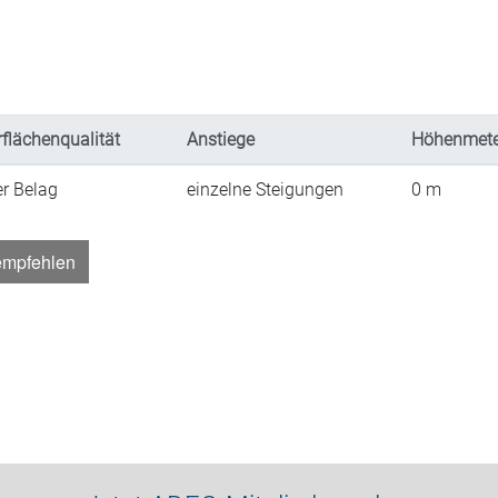
flächenqualität
Anstiege
Höhenmete
er Belag
einzelne Steigungen
0
m
empfehlen