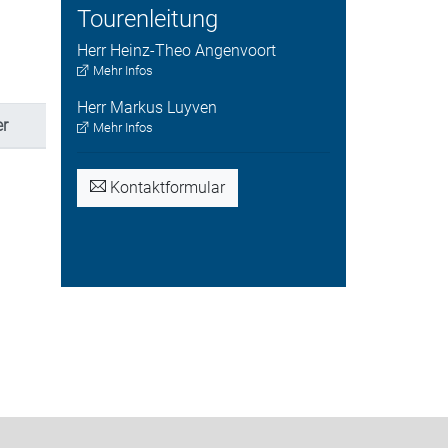
Tourenleitung
Herr
Heinz-Theo
Angenvoort
Mehr Infos
Herr
Markus
Luyven
r
Mehr Infos
Kontaktformular