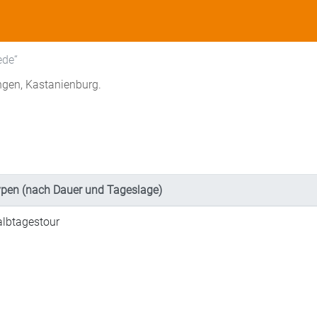
ede“
ngen, Kastanienburg.
pen (nach Dauer und Tageslage)
lbtagestour