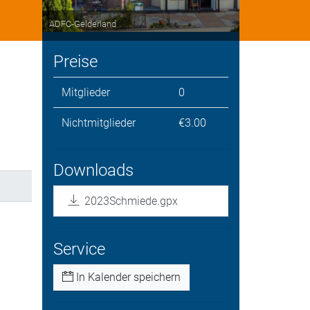
ADFC-Gelderland
Preise
Mitglieder
0
Nichtmitglieder
€3.00
Downloads
2023Schmiede.gpx
Service
In Kalender speichern