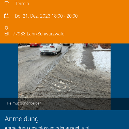
Termin
Do. 21. Dez. 2023
18:00
-
20:00
Elti, 77933 Lahr/Schwarzwald
Helmut Schönberger
Anmeldung
Anmeldung geschlossen oder ausgebucht