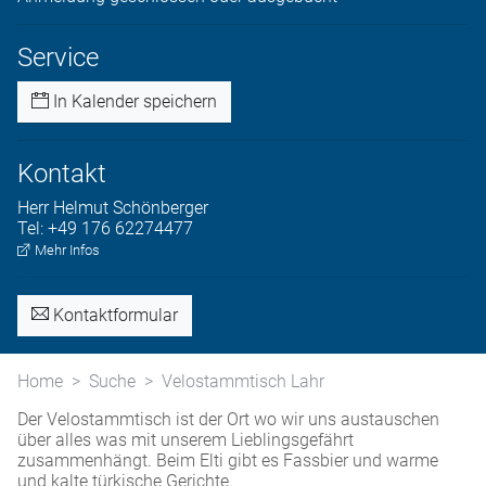
Service
In Kalender speichern
Kontakt
Herr
Helmut
Schönberger
Tel:
+49 176 62274477
Mehr Infos
Kontaktformular
Home
Suche
Velostammtisch Lahr
Der Velostammtisch ist der Ort wo wir uns austauschen
über alles was mit unserem Lieblingsgefährt
zusammenhängt. Beim Elti gibt es Fassbier und warme
und kalte türkische Gerichte.