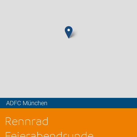
ADFC München
Leaflet
Rennrad
Feierabendrunde