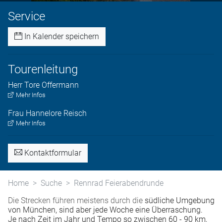
Service
In Kalender speichern
Tourenleitung
Herr
Tore
Offermann
Mehr Infos
Frau
Hannelore
Reisch
Mehr Infos
Kontaktformular
Home
Suche
Rennrad Feierabendrunde
Die Strecken führen meistens durch die
südliche Umgebung
von München, sind aber jede Woche eine Überraschung.
Je nach Zeit im Jahr und Tempo so zwischen 60 - 90 km,