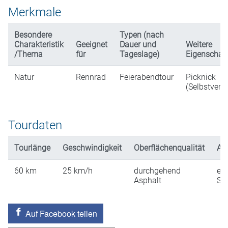
Merkmale
Besondere
Typen (nach
Charakteristik
Geeignet
Dauer und
Weitere
/Thema
für
Tageslage)
Eigenschaf
Natur
Rennrad
Feierabendtour
Picknick
(Selbstverp
Tourdaten
Tourlänge
Geschwindigkeit
Oberflächenqualität
An
60
km
25
km/h
durchgehend
ein
Asphalt
St
Auf Facebook teilen