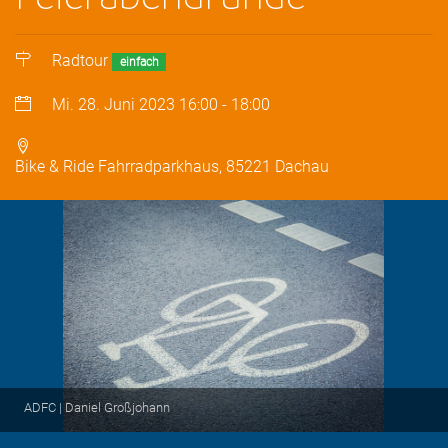
Radtour
einfach
Mi. 28. Juni 2023
16:00
-
18:00
Bike & Ride Fahrradparkhaus, 85221 Dachau
ADFC | Daniel Großjohann