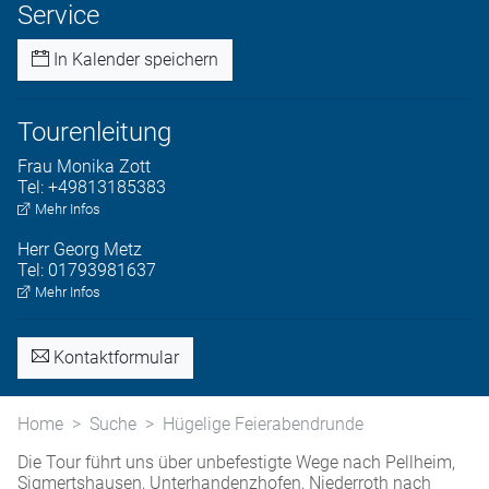
Service
In Kalender speichern
Tourenleitung
Frau
Monika
Zott
Tel:
+49813185383
Mehr Infos
Herr
Georg
Metz
Tel:
01793981637
Mehr Infos
Kontaktformular
Home
Suche
Hügelige Feierabendrunde
Die Tour führt uns über unbefestigte Wege nach Pellheim,
Sigmertshausen, Unterhandenzhofen, Niederroth nach