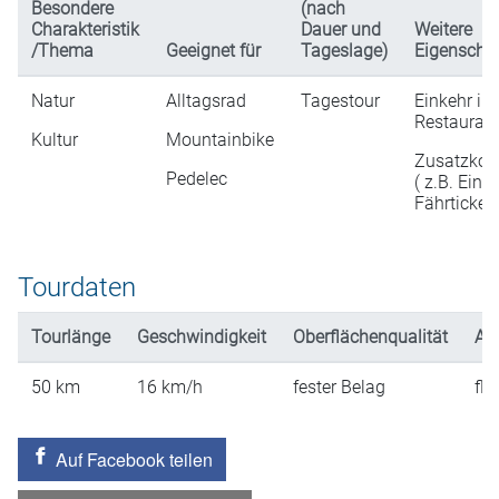
Besondere
(nach
Charakteristik
Dauer und
Weitere
/Thema
Geeignet für
Tageslage)
Eigenscha
Natur
Alltagsrad
Tagestour
Einkehr in
Restaurati
Kultur
Mountainbike
Zusatzkos
Pedelec
( z.B. Eintri
Fährticket
Tourdaten
Tourlänge
Geschwindigkeit
Oberflächenqualität
An
50
km
16
km/h
fester Belag
fla
Auf Facebook teilen