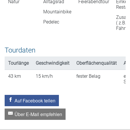
Natur
Alltagsrad
Feierabendtour
Einkeh
Restau
Mountainbike
Zusatz
Pedelec
( z.B. E
Fährti
Tourdaten
Tourlänge
Geschwindigkeit
Oberflächenqualität
An
43
km
15
km/h
fester Belag
ein
St
Auf Facebook teilen
Über E-Mail empfehlen