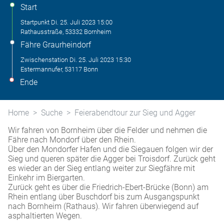
Start
Startpunkt
Di. 25. Juli 2023
15:00
Rathausstraße, 53332 Bornheim
Fähre Graurheindorf
Zwischenstation
Di. 25. Juli 2023
15:30
Estermannufer, 53117 Bonn
Ende
Home
Suche
Feierabendtour zur Sieg und Agger
Wir fahren von Bornheim über die Felder und nehmen die
Fähre nach Mondorf über den Rhein.
Über den Mondorfer Hafen und die Siegauen folgen wir der
Sieg und queren später die Agger bei Troisdorf. Zurück geht
es wieder an der Sieg entlang weiter zur Siegfähre mit
Einkehr im Biergarten.
Zurück geht es über die Friedrich-Ebert-Brücke (Bonn) am
Rhein entlang über Buschdorf bis zum Ausgangspunkt
nach Bornheim (Rathaus). Wir fahren
überwiegend auf
asphaltierten Wegen.