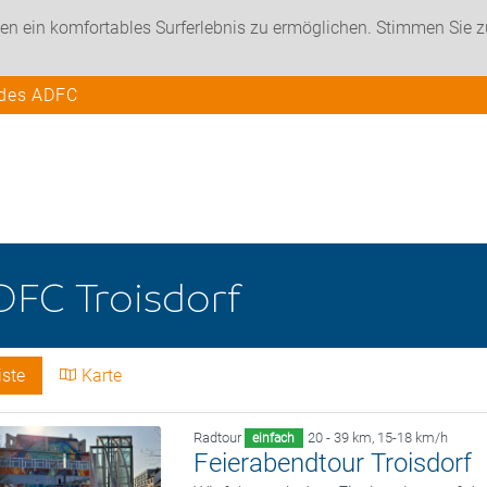
en ein komfortables Surferlebnis zu ermöglichen. Stimmen Sie 
 des ADFC
DFC Troisdorf
iste
Karte
Radtour
20 - 39 km
,
15-18 km/h
einfach
Feierabendtour Troisdorf