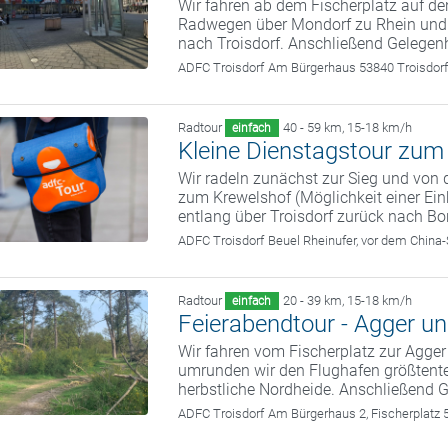
Wir fahren ab dem Fischerplatz auf den 
Radwegen über Mondorf zu Rhein und 
nach Troisdorf. Anschließend Gelegenh
ADFC Troisdorf
Am Bürgerhaus 53840 Troisdor
Radtour
40 - 59 km
,
15-18 km/h
einfach
Kleine Dienstagstour zum
Wir radeln zunächst zur Sieg und von
zum Krewelshof (Möglichkeit einer Ein
entlang über Troisdorf zurück nach B
ADFC Troisdorf
Beuel Rheinufer, vor dem China
Radtour
20 - 39 km
,
15-18 km/h
einfach
Feierabendtour - Agger u
Wir fahren vom Fischerplatz zur Agge
umrunden wir den Flughafen größtente
herbstliche Nordheide. Anschließend G
ADFC Troisdorf
Am Bürgerhaus 2, Fischerplatz 