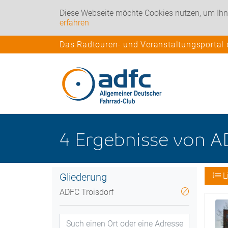
Diese Webseite möchte Cookies nutzen, um Ihn
erfahren
Das Radtouren- und Veranstaltungsportal
4
Ergebnisse
von
A
Gliederung
L
ADFC Troisdorf