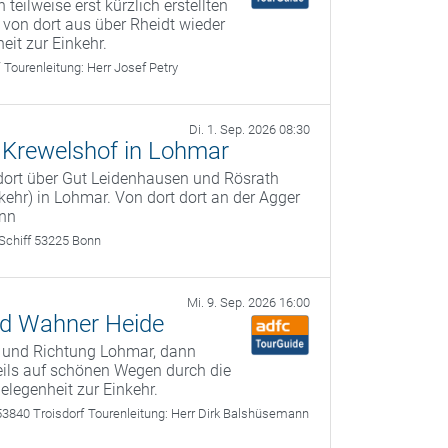
teilweise erst kürzlich erstellten
von dort aus über Rheidt wieder
eit zur Einkehr.
f
Tourenleitung:
Herr Josef Petry
Di. 1. Sep. 2026 08:30
 Krewelshof in Lohmar
 dort über Gut Leidenhausen und Rösrath
kehr) in Lohmar. Von dort dort an der Agger
onn
-Schiff 53225 Bonn
Mi. 9. Sep. 2026 16:00
nd Wahner Heide
r und Richtung Lohmar, dann
ils auf schönen Wegen durch die
elegenheit zur Einkehr.
53840 Troisdorf
Tourenleitung:
Herr Dirk Balshüsemann