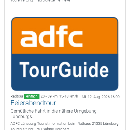
Tourenleitung:
Frau Dorette Henneke
Radtour
20 - 39 km
,
15-18 km/h
einfach
Mi. 12. Aug. 2026 16:00
Feierabendtour
Gemütliche Fahrt in die nähere Umgebung
Lüneburgs.
ADFC Lüneburg
Touristinformation beim Rathaus 21335 Lüneburg
Tourenleitung:
Frau Sabine Borchers