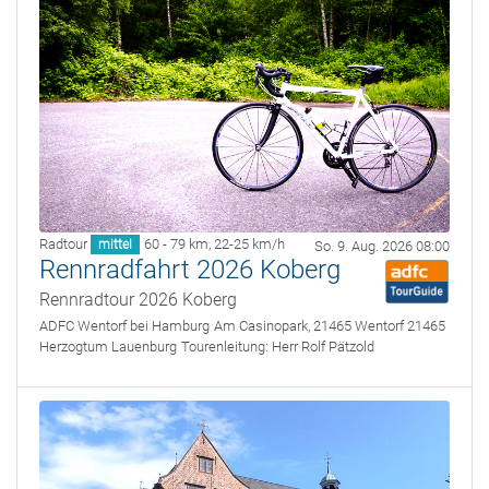
Radtour
60 - 79 km
,
22-25 km/h
mittel
So. 9. Aug. 2026 08:00
Rennradfahrt 2026 Koberg
Rennradtour 2026 Koberg
ADFC Wentorf bei Hamburg
Am Casinopark, 21465 Wentorf 21465
Herzogtum Lauenburg
Tourenleitung:
Herr Rolf Pätzold