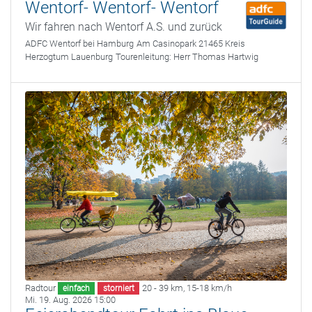
Wentorf- Wentorf- Wentorf
Wir fahren nach Wentorf A.S. und zurück
ADFC Wentorf bei Hamburg
Am Casinopark 21465 Kreis
Herzogtum Lauenburg
Tourenleitung:
Herr Thomas Hartwig
Radtour
20 - 39 km
,
15-18 km/h
einfach
storniert
Mi. 19. Aug. 2026 15:00