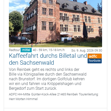
Radtour
40 - 59 km
,
15-18 km/h
mittel
So. 9. Aug. 2026 09:30
Kaffeefahrt durchs Billetal und
den Sachsenwald
Von Reinbek geht es rechts und links der
Bille via Königsallee durch den Sachsenwald
nach Brunstorf. Im dortigen Golfclub kehren
wir ein und fahren via Kröppelshagen und
Bergedorf zum Start zurück.
ADFC HH-Mitte
Günter-Kock-Allee 21465 Reinbek
Tourenleitung:
Herr Morten Himmel