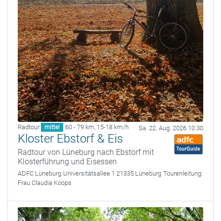
Radtour
60 - 79 km
,
15-18 km/h
mittel
Sa. 22. Aug. 2026 10:30
Kloster Ebstorf & Eis
Radtour von Lüneburg nach Ebstorf mit
Klosterführung und Eisessen
ADFC Lüneburg
Universitätsallee 1 21335 Lüneburg
Tourenleitung:
Frau Claudia Koops