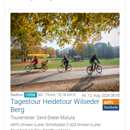
Radtour
60 - 79 km
,
15-18 km/h
mittel
Mi. 12. Aug. 2026 08:00
Tagestour Heidetour Wilseder
Berg
Tourenleiter: Gerd-Dieter Matula
ADFC Winsen (Luhe)
Schloßplatz 21423 Winsen (Luhe)