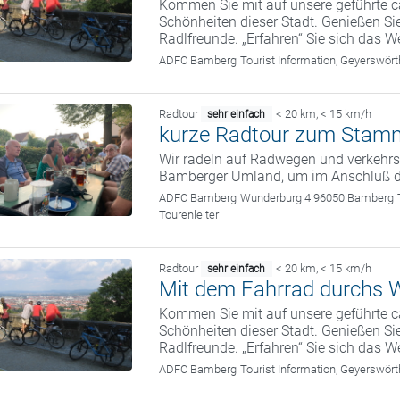
Kommen Sie mit auf unsere geführte c
Schönheiten dieser Stadt. Genießen Sie
Radlfreunde. „Erfahren“ Sie sich das We
ADFC Bamberg
Tourist Information, Geyerswö
Radtour
< 20 km
,
< 15 km/h
sehr einfach
kurze Radtour zum Stam
Wir radeln auf Radwegen und verkehrs
Bamberger Umland, um im Anschluß 
ADFC Bamberg
Wunderburg 4 96050 Bamberg
Tourenleiter
Radtour
< 20 km
,
< 15 km/h
sehr einfach
Mit dem Fahrrad durchs W
Kommen Sie mit auf unsere geführte c
Schönheiten dieser Stadt. Genießen Sie
Radlfreunde. „Erfahren“ Sie sich das We
ADFC Bamberg
Tourist Information, Geyerswö