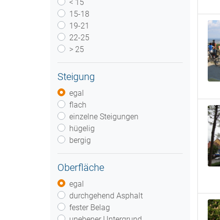
< 15
15-18
19-21
22-25
> 25
Steigung
egal
flach
einzelne Steigungen
hügelig
bergig
Oberfläche
egal
durchgehend Asphalt
fester Belag
unebener Untergrund