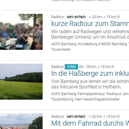
Radtour
< 20 km
,
< 15 km/h
sehr einfach
kurze Radtour zum Stam
Wir radeln auf Radwegen und verkehrs
Bamberger Umland, um im Anschluß 
ADFC Bamberg
Wunderburg 4 96050 Bamberg
Tourenleiter
Radtour
60 - 79 km
,
< 15 km/h
mittel
In die Haßberge zum inklu
Von Bamberg aus lernen wir die sch
das Inklusive Sportfest in Hofheim.
ADFC Bamberg
Fahrradparkhaus "Radhaus" am
Tourenleitung:
Herr Harald Pappenscheller
Radtour
< 20 km
,
< 15 km/h
sehr einfach
Mit dem Fahrrad durchs W