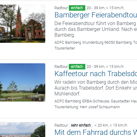
Radtour
20 - 39 km
,
< 15 km/h
einfach
Bamberger Feierabendtou
Die Feierabendtour führt von Bamber
durch das Bamberger Umland. Nach ein
Bamberg.
ADFC Bamberg
Wunderburg 96050 Bamberg
To
Tourenleiter
Radtour
20 - 39 km
,
< 15 km/h
einfach
Kaffeetour nach Trabelsdo
Wir radeln von Bamberg durch den Mic
Aurach bis Trabelsdorf. Dort Einkehr
Mühlendorf.
ADFC Bamberg
ERBA-Schleuse, Gaustadter Hau
Tourenleitung:
Herr Josef Schaumann
Radtour
< 20 km
,
< 15 km/h
sehr einfach
Mit dem Fahrrad durchs W