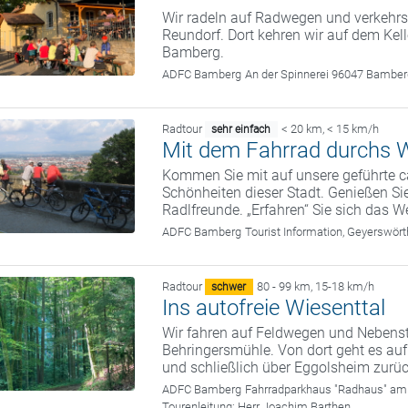
Wir radeln auf Radwegen und verkehr
Reundorf. Dort kehren wir auf dem Kel
Bamberg.
ADFC Bamberg
An der Spinnerei 96047 Bambe
Radtour
< 20 km
,
< 15 km/h
sehr einfach
Mit dem Fahrrad durchs W
Kommen Sie mit auf unsere geführte c
Schönheiten dieser Stadt. Genießen Sie
Radlfreunde. „Erfahren“ Sie sich das We
ADFC Bamberg
Tourist Information, Geyerswö
Radtour
80 - 99 km
,
15-18 km/h
schwer
Ins autofreie Wiesenttal
Wir fahren auf Feldwegen und Nebenst
Behringersmühle. Von dort geht es au
und schließlich über Eggolsheim zur
ADFC Bamberg
Fahrradparkhaus "Radhaus" am
Tourenleitung:
Herr Joachim Barthen