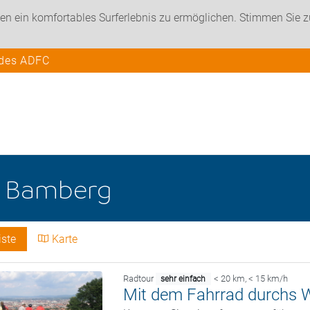
en ein komfortables Surferlebnis zu ermöglichen. Stimmen Sie 
 des ADFC
e
Bamberg
iste
Karte
Radtour
< 20 km
,
< 15 km/h
sehr einfach
Mit dem Fahrrad durchs W