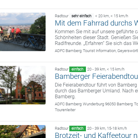
Radtour
< 20 km
,
< 15 km/h
sehr einfach
Mit dem Fahrrad durchs W
Kommen Sie mit auf unsere geführte c
Schönheiten dieser Stadt. Genießen Sie
Radlfreunde. „Erfahren“ Sie sich das We
ADFC Bamberg
Tourist Information, Geyerswö
Radtour
20 - 39 km
,
< 15 km/h
einfach
Bamberger Feierabendtou
Die Feierabendtour führt von Bamber
durch das Bamberger Umland. Nach ein
Bamberg.
ADFC Bamberg
Wunderburg 96050 Bamberg
To
Tourenleiter
Radtour
20 - 39 km
,
15-18 km/h
einfach
Brotzeit- und Kaffeetour 