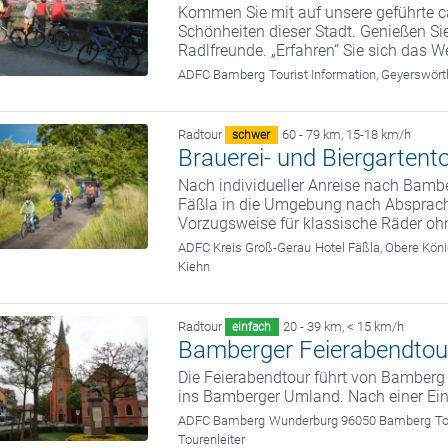
Kommen Sie mit auf unsere geführte c
Schönheiten dieser Stadt. Genießen Sie
Radlfreunde. „Erfahren“ Sie sich das We
ADFC Bamberg
Tourist Information, Geyerswö
Radtour
60 - 79 km
,
15-18 km/h
schwer
Brauerei- und Biergarten
Nach individueller Anreise nach Bambe
Fäßla in die Umgebung nach Absprac
Vorzugsweise für klassische Räder oh
ADFC Kreis Groß-Gerau
Hotel Fäßla, Obere Kö
Kiehn
Radtour
20 - 39 km
,
< 15 km/h
einfach
Bamberger Feierabendtou
Die Feierabendtour führt von Bamber
ins Bamberger Umland. Nach einer Ein
ADFC Bamberg
Wunderburg 96050 Bamberg
To
Tourenleiter