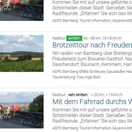
Kommen Sie mit auf unsere geführte c
Schönheiten dieser Stadt. Genießen Sie
Radlfreunde. „Erfahren“ Sie sich das We
ADFC Bamberg
Tourist Information, Geyerswö
Radtour
40 - 59 km
,
15-18 km/h
einfach
Brotzeittour nach Freude
Wir radeln von Bamberg über Breiteng
Freudeneck zum Brauerei-Gasthof. Nach
Daschendorf, Baunach, Kemmern, Hall
ADFC Bamberg
ERBA-Schleuse, Gaustadter Hau
Tourenleitung:
Frau Inge Buhl
Radtour
< 20 km
,
< 15 km/h
sehr einfach
Mit dem Fahrrad durchs W
Kommen Sie mit auf unsere geführte c
Schönheiten dieser Stadt. Genießen Sie
Radlfreunde. „Erfahren“ Sie sich das We
ADFC Bamberg
Tourist Information, Geyerswö