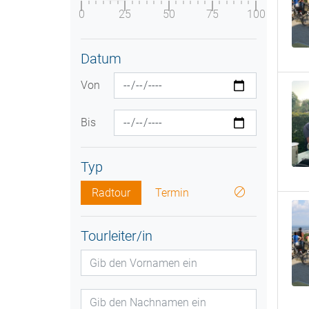
0
25
50
75
100
Datum
Von
Bis
Typ
Radtour
Termin
Tourleiter/in