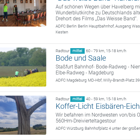
Auf schönen Wegen über Havelberg mi
Wunderblutkirche zu Deutschlands äl
Drehort des Films „Das Weisse Band“.
ADFC Berlin
Berlin Hauptbahnhof, Ausgang Wash
Kesten
Radtour
60 - 79 km
,
15-18 km/h
mittel
Bode und Saale
Staßfurt Bahnhof- Bode-Radweg - Nien
Elbe-Radweg - Magdeburg
ADFC Magdeburg
MD-Hbf, Willy-Brandt-Platz 
Radtour
40 - 59 km
,
15-18 km/h
mittel
Koffer-Licht Eisbären-Eic
Wir befahren im Nordwesten von/bis 
560Hm-Dreivierteltagestour
ADFC Würzburg
Bahnhofplatz 4 unter der groß