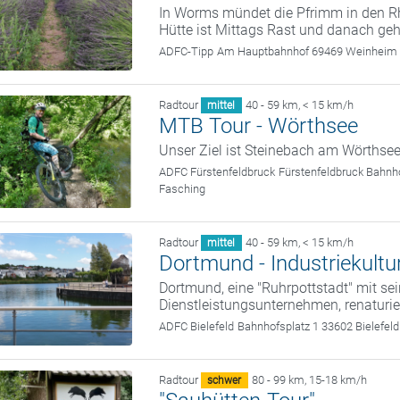
In Worms mündet die Pfrimm in den Rhe
Hütte ist Mittags Rast und danach ge
ADFC-Tipp
Am Hauptbahnhof 69469 Weinheim
Radtour
40 - 59 km
,
< 15 km/h
mittel
MTB Tour - Wörthsee
Unser Ziel ist Steinebach am Wörthse
ADFC Fürstenfeldbruck
Fürstenfeldbruck Bahnh
Fasching
Radtour
40 - 59 km
,
< 15 km/h
mittel
Dortmund - Industriekultu
Dortmund, eine "Ruhrpottstadt" mit se
Dienstleistungsunternehmen, renaturie
ADFC Bielefeld
Bahnhofsplatz 1 33602 Bielefeld
Radtour
80 - 99 km
,
15-18 km/h
schwer