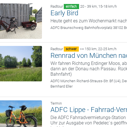
Radtour
20 - 39 km
,
15-18 km/h
einfach
Early Bird
Heute geht es zum Wochenmarkt nach
ADFC Braunschweig
Bahnhofsvorplatz 38102 
Radtour
>= 150 km
,
22-25 km/h
schwer
Rennrad von München na
Wir fahren Richtung Erdinger Moos, ab 
dann an der Donau nach Passau. Rüc
Bahnfahrt)
ADFC München
Richard-Strauss-Str. Bf (U4), 
Bernhard Eller
Termin
ADFC Lippe - Fahrrad-Ve
Die ADFC Fahrradvermietungs-Station B
Uhr zur Ausgabe von Pedelec`s geöffne