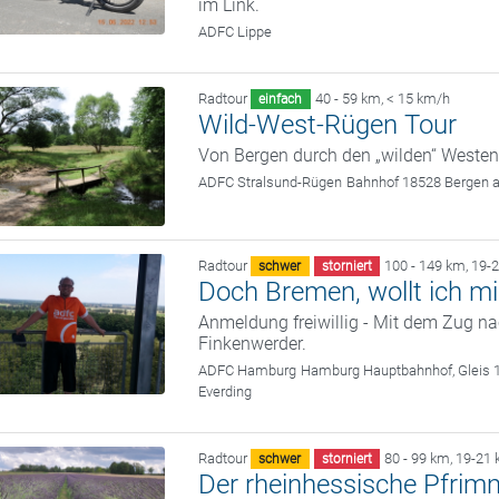
im Link.
ADFC Lippe
Radtour
40 - 59 km
,
< 15 km/h
einfach
Wild-West-Rügen Tour
Von Bergen durch den „wilden“ Weste
ADFC Stralsund-Rügen
Bahnhof 18528 Bergen 
Radtour
100 - 149 km
,
19-
schwer
storniert
Doch Bremen, wollt ich m
Anmeldung freiwillig - Mit dem Zug 
Finkenwerder.
ADFC Hamburg
Hamburg Hauptbahnhof, Gleis 
Everding
Radtour
80 - 99 km
,
19-21 
schwer
storniert
Der rheinhessische Pfri