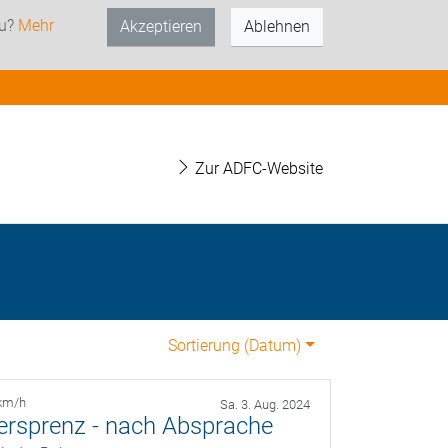
zu?
Mehr
Akzeptieren
Ablehnen
Zur ADFC-Website
Sortierung (
Datum
)
km/h
Sa. 3. Aug. 2024
ersprenz - nach Absprache