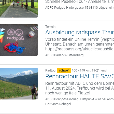
Schnelle Pedelec-Tour - Anreise teils 
ADFC Rodgau
Hintergasse 15 63110 Jügeshei
Termin
Ausbildung radspass Traine
Vorab findet ein Online Termin (verpfl
Uhr statt. Danach am unten genannte
https://radspass.org/aktuelles/ausbil
ADFC Baden-Württemberg
Radtour
100 - 149 km
,
19-21 km/h
schwer
Rennradtour HAUTE SAV
Rennradtour mit ADFC und dem Bonner
11. August 2024. Treffpunkt wird bei
noch wenige freie Plätze!
ADFC Bonn/Rhein-Sieg
Treffpunkt wird bei An
Herr Jörn Rehagel