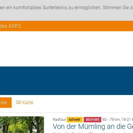
en ein komfortables Surferlebnis zu ermöglichen. Stimmen Sie 
 des ADFC
iste
Karte
Radtour
60 - 79 km
,
19-21 
schwer
storniert
Von der Mümling an die G