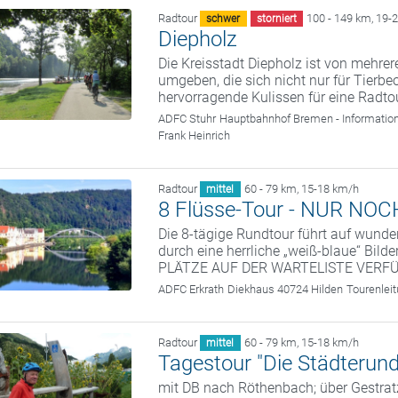
Radtour
100 - 149 km
,
19-
schwer
storniert
Diepholz
Die Kreisstadt Diepholz ist von mehr
umgeben, die sich nicht nur für Tier
hervorragende Kulissen für eine Radtou
ADFC Stuhr
Hauptbahnhof Bremen - Informatio
Frank Heinrich
Radtour
60 - 79 km
,
15-18 km/h
mittel
8 Flüsse-Tour - NUR NO
Die 8-tägige Rundtour führt auf wund
durch eine herrliche „weiß-blaue“ Bi
PLÄTZE AUF DER WARTELISTE VERF
ADFC Erkrath
Diekhaus 40724 Hilden
Tourenlei
Radtour
60 - 79 km
,
15-18 km/h
mittel
Tagestour "Die Städterund
mit DB nach Röthenbach; über Gestratz