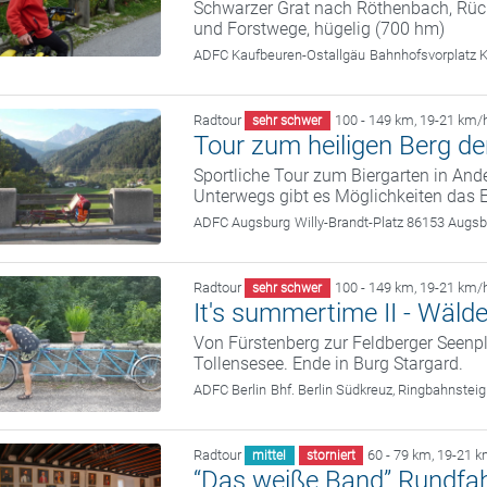
Schwarzer Grat nach Röthenbach, Rück
und Forstwege, hügelig (700 hm)
ADFC Kaufbeuren-Ostallgäu
Bahnhofsvorplatz 
Radtour
100 - 149 km
,
19-21 km/
sehr schwer
Tour zum heiligen Berg de
Sportliche Tour zum Biergarten in An
Unterwegs gibt es Möglichkeiten das E
ADFC Augsburg
Willy-Brandt-Platz 86153 Augs
Radtour
100 - 149 km
,
19-21 km/
sehr schwer
It's summertime II - Wäld
Von Fürstenberg zur Feldberger Seenpl
Tollensesee. Ende in Burg Stargard.
ADFC Berlin
Bhf. Berlin Südkreuz, Ringbahnsteig
Radtour
60 - 79 km
,
19-21 k
mittel
storniert
“Das weiße Band” Rundfah