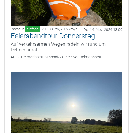
Radtour
20 - 39 km
,
< 15 km/h
einfach
Do. 14. Nov. 2024 13:00
Feierabendtour Donnerstag
Auf verkehrsarmen Wegen radeln wir rund um
Delmenhorst.
ADFC Delmenhorst
Bahnhof/ZOB 27749 Delmenhorst