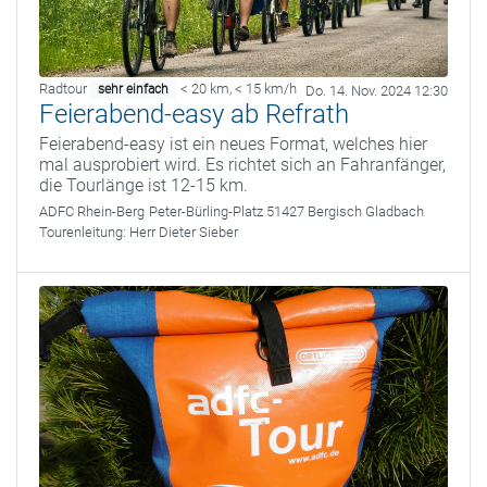
Radtour
< 20 km
,
< 15 km/h
sehr einfach
Do. 14. Nov. 2024 12:30
Feierabend-easy ab Refrath
Feierabend-easy ist ein neues Format, welches hier
mal ausprobiert wird. Es richtet sich an Fahranfänger,
die Tourlänge ist 12-15 km.
ADFC Rhein-Berg
Peter-Bürling-Platz 51427 Bergisch Gladbach
Tourenleitung:
Herr Dieter Sieber