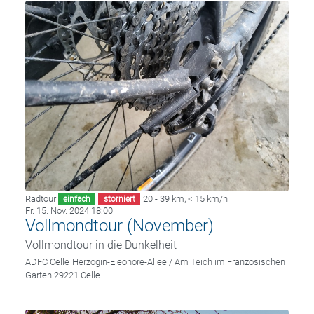
Radtour
20 - 39 km
,
< 15 km/h
einfach
storniert
Fr. 15. Nov. 2024 18:00
Vollmondtour (November)
Vollmondtour in die Dunkelheit
ADFC Celle
Herzogin-Eleonore-Allee / Am Teich im Französischen
Garten 29221 Celle