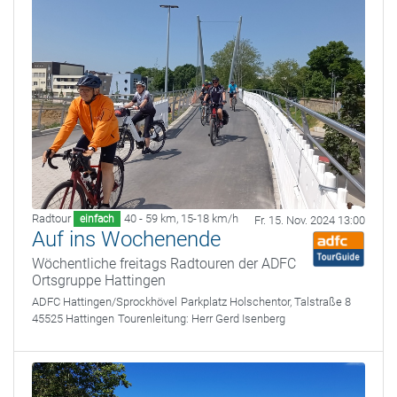
Radtour
40 - 59 km
,
15-18 km/h
einfach
Fr. 15. Nov. 2024 13:00
Auf ins Wochenende
Wöchentliche freitags Radtouren der ADFC
Ortsgruppe Hattingen
ADFC Hattingen/Sprockhövel
Parkplatz Holschentor, Talstraße 8
45525 Hattingen
Tourenleitung:
Herr Gerd Isenberg