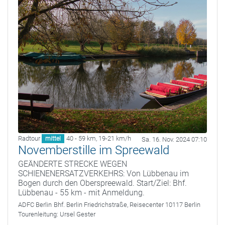
Radtour
40 - 59 km
,
19-21 km/h
mittel
Sa. 16. Nov. 2024 07:10
Novemberstille im Spreewald
GEÄNDERTE STRECKE WEGEN
SCHIENENERSATZVERKEHRS: Von Lübbenau im
Bogen durch den Oberspreewald. Start/Ziel: Bhf.
Lübbenau - 55 km - mit Anmeldung.
ADFC Berlin
Bhf. Berlin Friedrichstraße, Reisecenter 10117 Berlin
Tourenleitung:
Ursel Gester