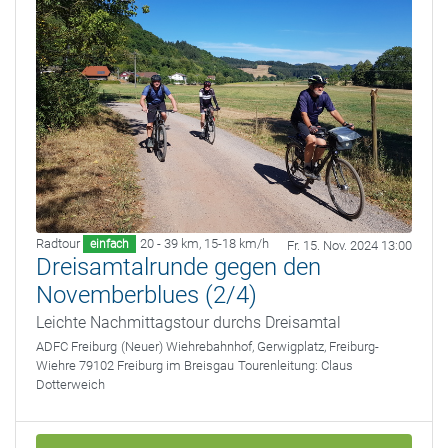
Radtour
20 - 39 km
,
15-18 km/h
einfach
Fr. 15. Nov. 2024 13:00
Dreisamtalrunde gegen den
Novemberblues (2/4)
Leichte Nachmittagstour durchs Dreisamtal
ADFC Freiburg
(Neuer) Wiehrebahnhof, Gerwigplatz, Freiburg-
Wiehre 79102 Freiburg im Breisgau
Tourenleitung:
Claus
Dotterweich