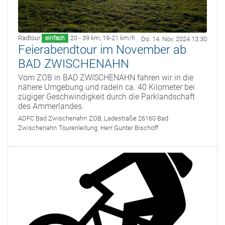
Radtour
20 - 39 km
,
19-21 km/h
einfach
Do. 14. Nov. 2024 13:30
Feierabendtour im November ab
BAD ZWISCHENAHN
Vom ZOB in BAD ZWISCHENAHN fahren wir in die
nähere Umgebung und radeln ca. 40 Kilometer bei
zügiger Geschwindigkeit durch die Parklandschaft
des Ammerlandes.
ADFC Bad Zwischenahn
ZOB, Ladestraße 26160 Bad
Zwischenahn
Tourenleitung:
Herr Gunter Bischoff