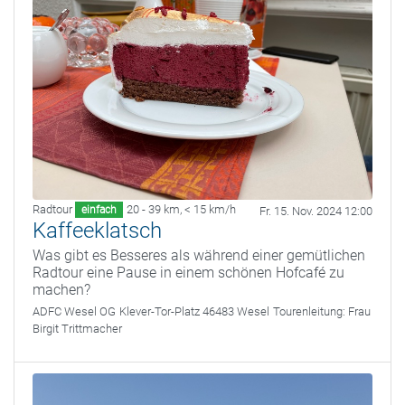
Radtour
20 - 39 km
,
< 15 km/h
einfach
Fr. 15. Nov. 2024 12:00
Kaffeeklatsch
Was gibt es Besseres als während einer gemütlichen
Radtour eine Pause in einem schönen Hofcafé zu
machen?
ADFC Wesel OG
Klever-Tor-Platz 46483 Wesel
Tourenleitung:
Frau
Birgit Trittmacher