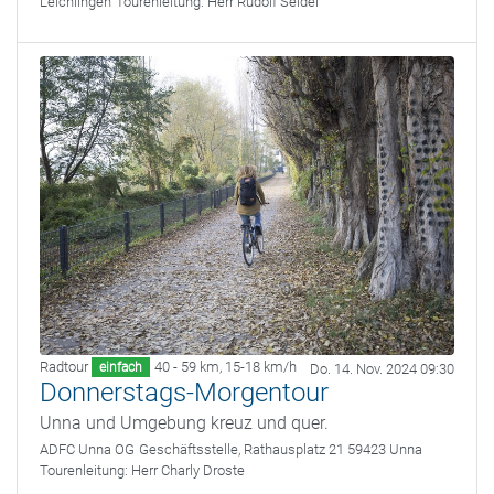
Leichlingen
Tourenleitung:
Herr Rudolf Seidel
Radtour
40 - 59 km
,
15-18 km/h
einfach
Do. 14. Nov. 2024 09:30
Donnerstags-Morgentour
Unna und Umgebung kreuz und quer.
ADFC Unna OG
Geschäftsstelle, Rathausplatz 21 59423 Unna
Tourenleitung:
Herr Charly Droste