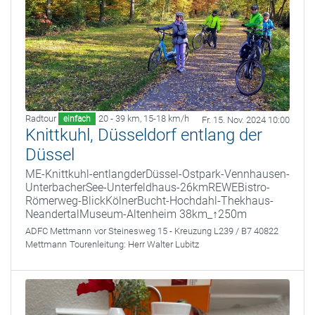
Radtour
20 - 39 km
,
15-18 km/h
einfach
Fr. 15. Nov. 2024 10:00
Knittkuhl, Düsseldorf entlang der
Düssel
ME-Knittkuhl-entlangderDüssel-Ostpark-Vennhausen-
UnterbacherSee-Unterfeldhaus-26kmREWEBistro-
Römerweg-BlickKölnerBucht-Hochdahl-Thekhaus-
NeandertalMuseum-Altenheim 38km_↑250m
ADFC Mettmann
vor Steinesweg 15 - Kreuzung L239 / B7 40822
Mettmann
Tourenleitung:
Herr Walter Lubitz