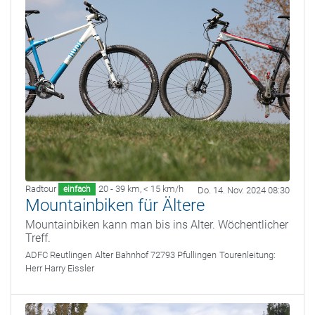
Radtour
20 - 39 km
,
< 15 km/h
einfach
Do. 14. Nov. 2024 08:30
Mountainbiken für Ältere
Mountainbiken kann man bis ins Alter. Wöchentlicher
Treff.
ADFC Reutlingen
Alter Bahnhof 72793 Pfullingen
Tourenleitung:
Herr Harry Eissler