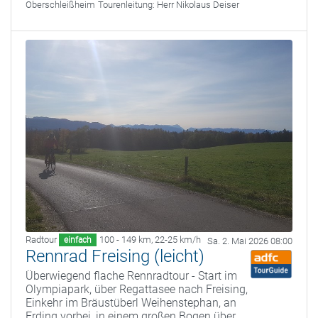
Oberschleißheim
Tourenleitung:
Herr Nikolaus Deiser
Radtour
100 - 149 km
,
22-25 km/h
einfach
Sa. 2. Mai 2026 08:00
Rennrad Freising (leicht)
Überwiegend flache Rennradtour - Start im
Olympiapark, über Regattasee nach Freising,
Einkehr im Bräustüberl Weihenstephan, an
Erding vorbei, in einem großen Bogen über