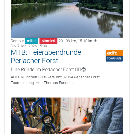
Radtour
20 - 39 km
,
15-18 km/h
mittel
storniert
Do. 7. Mai 2026 15:00
MTB: Feierabendrunde
Perlacher Forst
Eine Runde im Perlacher Forst ✌🏻😎
ADFC München
Sulz-Geräumt 82064 Perlacher Forst
Tourenleitung:
Herr Thomas Fandrich