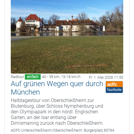
Radtour
40 - 59 km
,
15-18 km/h
einfach
Fr. 1. Mai 2026 11:50
Auf grünen Wegen quer durch
München
Halbtagestour von Oberschleißheim zur
Blutenburg, über Schloss Nymphenburg und
den Olympiapark in den nördl. Englischen
Garten, an der Isar entlang über
Dirnismaning zurück nach Oberschleißheim.
ADFC Unterschleißheim/Oberschleißheim
Bürgerplatz 85764