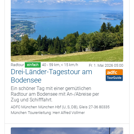
Radtour
40 - 59 km
,
< 15 km/h
einfach
Fr. 1. Mai 2026 05:00
Drei-Länder-Tagestour am
Bodensee
Ein schöner Tag mit einer gemütlichen
Radtour am Bodensee mit An-/Abreise per
Zug und Schifffahrt.
ADFC München
München Hbf (U, S, DB), Gleis 27-36 80335
München
Tourenleitung:
Herr Alfred Vollmer