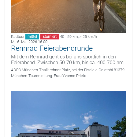
Radtour
40 - 59 km
,
> 25 km/h
mittel
storniert
Mi. 6. Mai 2026 16:00
Rennrad Feierabendrunde
Mit dem Rennrad geht es bei uns sportlich in den
Feierabend. Zwischen 50-70 km, bis ca. 400-700 hm
ADFC München
Thalkirchner Platz, bei der Eisdiele Gelatobi 81379
München
Tourenleitung:
Frau Yvonne Prieto