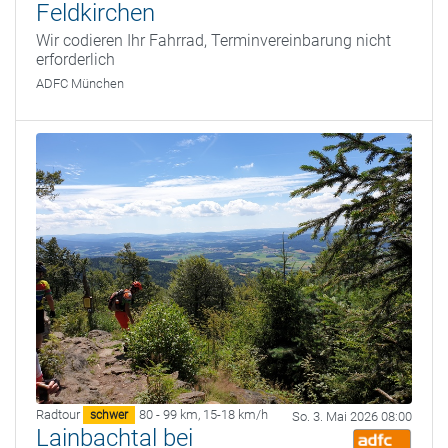
Feldkirchen
Wir codieren Ihr Fahrrad, Terminvereinbarung nicht
erforderlich
ADFC München
Radtour
80 - 99 km
,
15-18 km/h
schwer
So. 3. Mai 2026 08:00
Lainbachtal bei