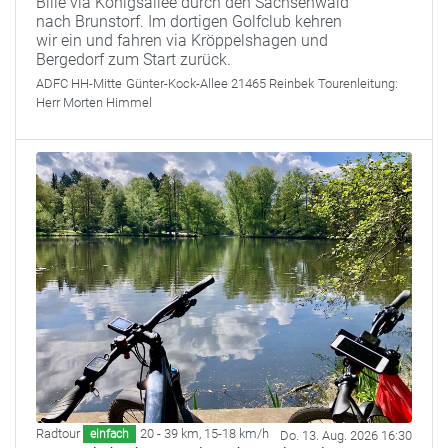
Bille via Königsallee durch den Sachsenwald
nach Brunstorf. Im dortigen Golfclub kehren
wir ein und fahren via Kröppelshagen und
Bergedorf zum Start zurück.
ADFC HH-Mitte
Günter-Kock-Allee 21465 Reinbek
Tourenleitung:
Herr Morten Himmel
Radtour
20 - 39 km
,
15-18 km/h
einfach
Do. 13. Aug. 2026 16:30