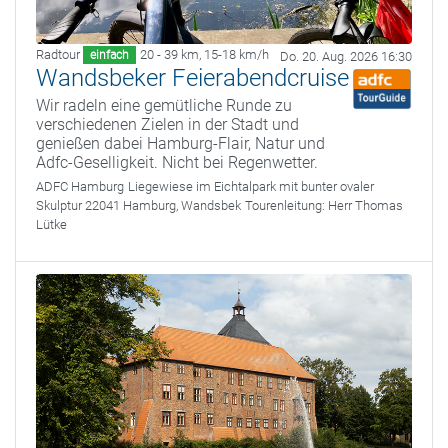
Radtour
20 - 39 km
,
15-18 km/h
einfach
Do. 20. Aug. 2026 16:30
Wandsbeker Feierabendcruise
Wir radeln eine gemütliche Runde zu
verschiedenen Zielen in der Stadt und
genießen dabei Hamburg-Flair, Natur und
Adfc-Geselligkeit. Nicht bei Regenwetter.
ADFC Hamburg
Liegewiese im Eichtalpark mit bunter ovaler
Skulptur 22041 Hamburg, Wandsbek
Tourenleitung:
Herr Thomas
Lütke