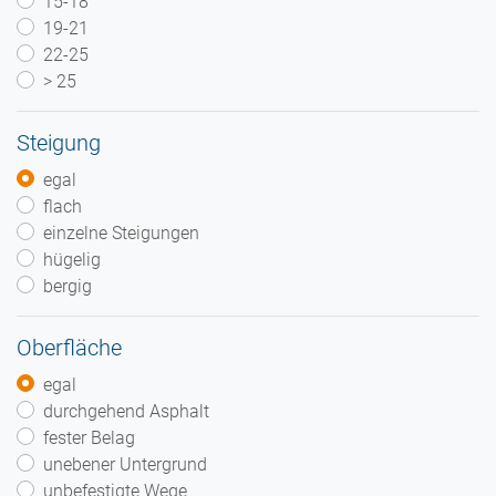
15-18
19-21
22-25
> 25
Steigung
egal
flach
einzelne Steigungen
hügelig
bergig
Oberfläche
egal
durchgehend Asphalt
fester Belag
unebener Untergrund
unbefestigte Wege