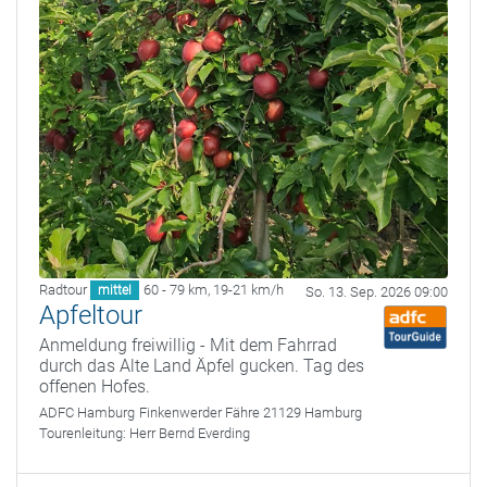
Radtour
60 - 79 km
,
19-21 km/h
mittel
So. 13. Sep. 2026 09:00
Apfeltour
Anmeldung freiwillig - Mit dem Fahrrad
durch das Alte Land Äpfel gucken. Tag des
offenen Hofes.
ADFC Hamburg
Finkenwerder Fähre 21129 Hamburg
Tourenleitung:
Herr Bernd Everding