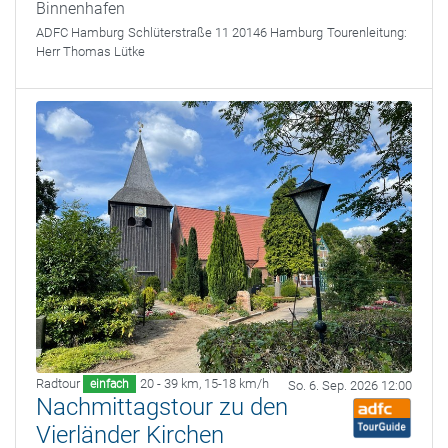
Binnenhafen
ADFC Hamburg
Schlüterstraße 11 20146 Hamburg
Tourenleitung:
Herr Thomas Lütke
Radtour
20 - 39 km
,
15-18 km/h
einfach
So. 6. Sep. 2026 12:00
Nachmittagstour zu den
Vierländer Kirchen