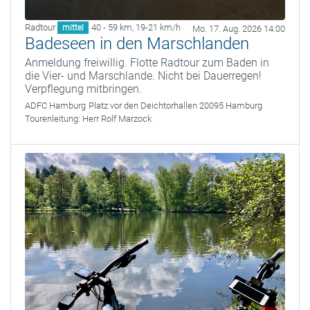
Radtour
40 - 59 km
,
19-21 km/h
mittel
Mo. 17. Aug. 2026 14:00
Badeseen in den Marschlanden
Anmeldung freiwillig. Flotte Radtour zum Baden in
die Vier- und Marschlande. Nicht bei Dauerregen!
Verpflegung mitbringen.
ADFC Hamburg
Platz vor den Deichtorhallen 20095 Hamburg
Tourenleitung:
Herr Rolf Marzock