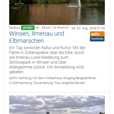
Radtour
40 - 59 km
,
15-18 km/h
einfach
Sa. 22. Aug. 2026 07:30
Winsen, Ilmenau und
Elbmarschen
Ein Tag zwischen Natur und Kultur: Mit der
Fähre in Zollenspieker über die Elbe, durch
die Ilmenau-Luhe-Niederung zum
Schlosspark in Winsen und über
Altengamme zurück. Um Anmeldung wird
gebeten.
ADFC Hamburg
Vor dem Körberhaus, Eingang Bergedorferstr.
21029 Hamburg
Tourenleitung:
Frau Angelika Reinert