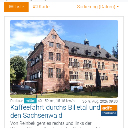
Liste
Karte
Sortierung (
Datum
)
Radtour
40 - 59 km
,
15-18 km/h
mittel
So. 9. Aug. 2026 09:30
Kaffeefahrt durchs Billetal und
den Sachsenwald
Von Reinbek geht es rechts und links der