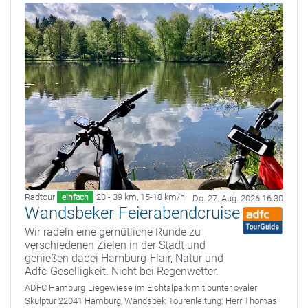
Radtour
20 - 39 km
,
15-18 km/h
einfach
Do. 27. Aug. 2026 16:30
Wandsbeker Feierabendcruise
Wir radeln eine gemütliche Runde zu
verschiedenen Zielen in der Stadt und
genießen dabei Hamburg-Flair, Natur und
Adfc-Geselligkeit. Nicht bei Regenwetter.
ADFC Hamburg
Liegewiese im Eichtalpark mit bunter ovaler
Skulptur 22041 Hamburg, Wandsbek
Tourenleitung:
Herr Thomas