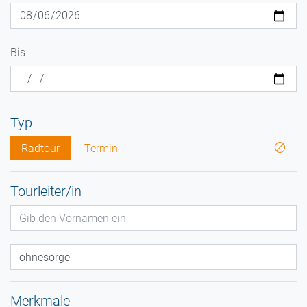
Bis
Typ
Radtour
Termin
Tourleiter/in
Merkmale