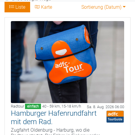
Liste
Karte
Sortierung (
Datum
)
Radtour
40 - 59 km
,
15-18 km/h
einfach
Sa. 8. Aug. 2026 06:00
Hamburger Hafenrundfahrt
mit dem Rad.
Zugfahrt Oldenburg - Harburg, wo die