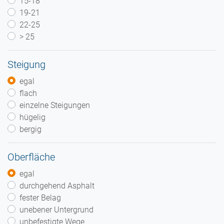
15-18
19-21
22-25
> 25
Steigung
egal
flach
einzelne Steigungen
hügelig
bergig
Oberfläche
egal
durchgehend Asphalt
fester Belag
unebener Untergrund
unbefestigte Wege