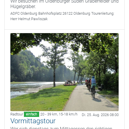
Wir besuchen im Oldenburger Süden Gräberfelder und
Hügelgräber.
ADFC Oldenburg
Bahnhofsplatz 26122 Oldenburg
Tourenleitung:
Herr Helmut Pawliszak
Radtour
20 - 39 km
,
15-18 km/h
einfach
Di. 25. Aug. 2026 08:00
Vormittagstour
Wer sich dienstags zum Mittagessen den richtigen