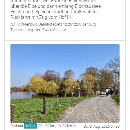
Radtour startet. Per Fähre in Finkenwerder
über die Elbe und dann entlang Elbchaussee,
Fischmarkt, Speicherstadt und Außenalster.
Rückfahrt mit Zug vom Hbf HH.
ADFC Oldenburg
Bahnhofsplatz 12 26122 Oldenburg
Tourenleitung:
Herr Ewald Schütte
Radtour
80 - 99 km
,
19-21 km/h
mittel
So. 9. Aug. 2026 07:30