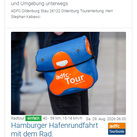
und Umgebung unterwegs
ADFC Oldenburg
Stau 26122 Oldenburg
Tourenleitung:
Herr
Stephan Kabasci
Radtour
40 - 59 km
,
15-18 km/h
einfach
Sa. 29. Aug. 2026 06:00
Hamburger Hafenrundfahrt
mit dem Rad.