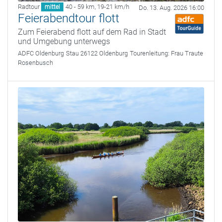
Radtour
40 - 59 km
,
19-21 km/h
mittel
Do. 13. Aug. 2026 16:00
Feierabendtour flott
Zum Feierabend flott auf dem Rad in Stadt
und Umgebung unterwegs
ADFC Oldenburg
Stau 26122 Oldenburg
Tourenleitung:
Frau Traute
Rosenbusch