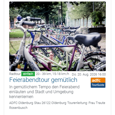
Radtour
20 - 39 km
,
15-18 km/h
einfach
Do. 20. Aug. 2026 16:00
Feierabendtour gemütlich
In gemütlichem Tempo den Feierabend
einläuten und Stadt und Umgebung
kennenlernen
ADFC Oldenburg
Stau 26122 Oldenburg
Tourenleitung:
Frau Traute
Rosenbusch