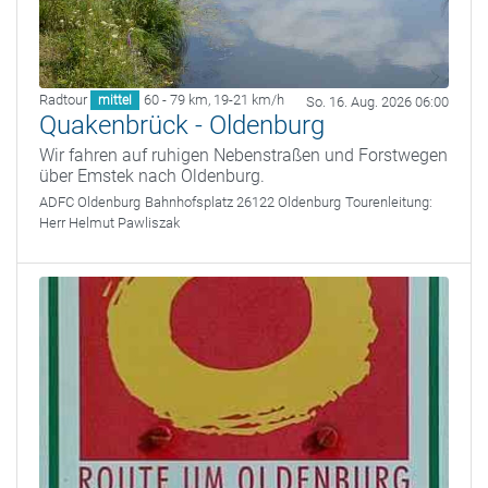
Radtour
60 - 79 km
,
19-21 km/h
mittel
So. 16. Aug. 2026 06:00
Quakenbrück - Oldenburg
Wir fahren auf ruhigen Nebenstraßen und Forstwegen
über Emstek nach Oldenburg.
ADFC Oldenburg
Bahnhofsplatz 26122 Oldenburg
Tourenleitung:
Herr Helmut Pawliszak