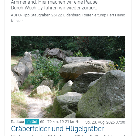
Ammerland. Hier machen wir eine Pause.
Durch Wechloy fahren wir wieder zurück.
ADFC-Tipp
Staugraben 26122 Oldenburg
Tourenleitung:
Herr Heino
Küpker
Radtour
60 - 79 km
,
19-21 km/h
mittel
So. 23. Aug. 2026 07:00
Gräberfelder und Hügelgräber