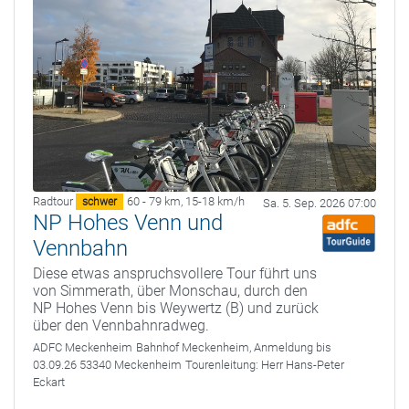
Radtour
60 - 79 km
,
15-18 km/h
schwer
Sa. 5. Sep. 2026 07:00
NP Hohes Venn und
Vennbahn
Diese etwas anspruchsvollere Tour führt uns
von Simmerath, über Monschau, durch den
NP Hohes Venn bis Weywertz (B) und zurück
über den Vennbahnradweg.
ADFC Meckenheim
Bahnhof Meckenheim, Anmeldung bis
03.09.26 53340 Meckenheim
Tourenleitung:
Herr Hans-Peter
Eckart