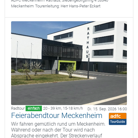
ADFC Meckenheim
Rathaus, Siebengebirgsring 4 53340
Meckenheim
Tourenleitung:
Herr Hans-Peter Eckart
Radtour
20 - 39 km
,
15-18 km/h
einfach
Di. 15. Sep. 2026 16:00
Feierabendtour Meckenheim
Wir fahren gemütlich rund um Meckenheim.
Während oder nach der Tour wird nach
Absprache eingekehrt. Der Streckenverlauf