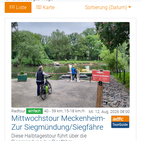
Liste
Karte
Sortierung (
Datum
)
Radtour
40 - 59 km
,
15-18 km/h
einfach
Mi. 12. Aug. 2026 08:00
Mittwochstour Meckenheim-
Zur Siegmündung/Siegfähre
Diese Halbtagestour führt über die