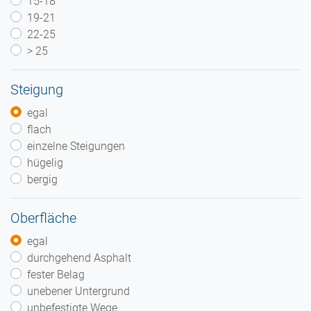
15-18
19-21
22-25
> 25
Steigung
egal
flach
einzelne Steigungen
hügelig
bergig
Oberfläche
egal
durchgehend Asphalt
fester Belag
unebener Untergrund
unbefestigte Wege