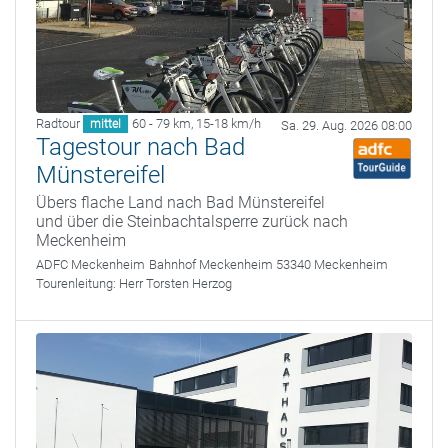
Radtour
60 - 79 km
,
15-18 km/h
mittel
Sa. 29. Aug. 2026 08:00
Tagestour nach Bad
Münstereifel
Übers flache Land nach Bad Münstereifel
und über die Steinbachtalsperre zurück nach
Meckenheim
ADFC Meckenheim
Bahnhof Meckenheim 53340 Meckenheim
Tourenleitung:
Herr Torsten Herzog