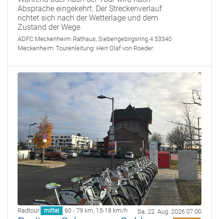
Absprache eingekehrt. Der Streckenverlauf
richtet sich nach der Wetterlage und dem
Zustand der Wege.
ADFC Meckenheim
Rathaus, Siebengebirgsring 4 53340
Meckenheim
Tourenleitung:
Herr Olaf von Roeder
Radtour
60 - 79 km
,
15-18 km/h
mittel
Sa. 22. Aug. 2026 07:00