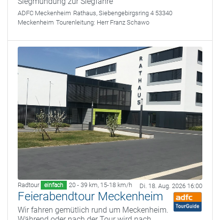
Siegmündung zur Siegfähre
ADFC Meckenheim
Rathaus, Siebengebirgsring 4 53340
Meckenheim
Tourenleitung:
Herr Franz Schawo
Radtour
20 - 39 km
,
15-18 km/h
einfach
Di. 18. Aug. 2026 16:00
Feierabendtour Meckenheim
Wir fahren gemütlich rund um Meckenheim.
Während oder nach der Tour wird nach