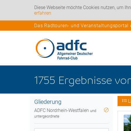
Diese Webseite möchte Cookies nutzen, um Ihn
erfahren
Das Radtouren- und Veranstaltungsportal
1755
Ergebnisse
vo
Gliederung
L
ADFC Nordrhein-Westfalen
und
untergeordnete