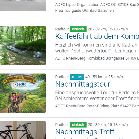
ADFC Lippe
Organisation ADFC OG 32108 Bad S
Frau Tourguide OG. Bad-Salzuflen
Radtour
20 - 39 km
,
15-18 km/h
einfach
Kaffeefahrt ab dem Komb
Herzlich willkommen sind alle Radfahr
wollen. "Schönwettertour" - bei Regen f
ADFC Rhein-Berg
Kombibad Borngasse 51469 B
Radtour
40 - 59 km
,
> 25 km/h
mittel
Nachmittagstour
Eine anspruchsvolle Tour für Pedelec-
Bei schlechtem Wetter oder Frost findet
ADFC Rhein-Berg
Peter-Bürling-Platz 51427 Be
Radtour
20 - 39 km
,
15-18 km/h
einfach
Nachmittags-Treff