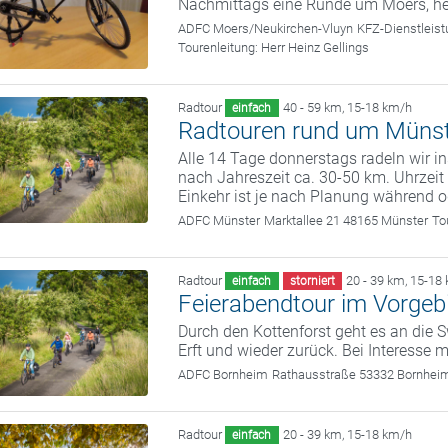
Nachmittags eine Runde um Moers, he
ADFC Moers/Neukirchen-Vluyn
KFZ-Dienstleis
Tourenleitung:
Herr Heinz Gellings
Radtour
40 - 59 km
,
15-18 km/h
einfach
Radtouren rund um Münste
Alle 14 Tage donnerstags radeln wir i
nach Jahreszeit ca. 30-50 km. Uhrzeit 
Einkehr ist je nach Planung während o
ADFC Münster
Marktallee 21 48165 Münster
To
Radtour
20 - 39 km
,
15-18
einfach
storniert
Feierabendtour im Vorge
Durch den Kottenforst geht es an die S
Erft und wieder zurück. Bei Interesse m
ADFC Bornheim
Rathausstraße 53332 Bornhei
Radtour
20 - 39 km
,
15-18 km/h
einfach