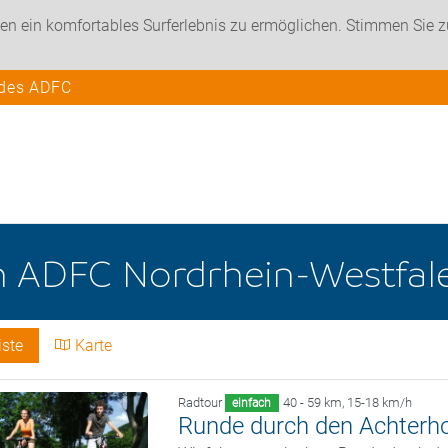
en ein komfortables Surferlebnis zu ermöglichen. Stimmen Sie 
 des ADFC
n
ADFC Nordrhein-Westfal
iste
Karte
Radtour
40 - 59 km
,
15-18 km/h
einfach
Runde durch den Achterh