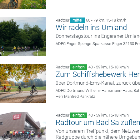
Radtour
60 - 79 km
,
15-18 km/h
mittel
Wir radeln ins Umland
Donnerstagstour ins Engeraner Umlan
ADFC Enger-Spenge
Sparkasse Enger 32130 En
Radtour
40 - 59 km
,
15-18 km/h
einfach
Zum Schiffshebewerk Hen
über Dortmund-Ems-Kanal, zurück üb
ADFC Dortmund
Wilhelm-Hansmann-Haus, Bah
Herr Manfred Pankratz
Radtour
40 - 59 km
,
15-18 km/h
einfach
Radtour um Bad Salzufle
Von unserem Treffpunkt, dem Netzwerk 
Radgruppe durch die nähere Umgebung