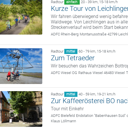
Radtour
20 - 39 km
,
15-18 km/h
einfach
Kurze Tour von Leichlinge
Wir fahren überwiegend wenig befahre
Waldwege. Von Leichlingen aus in all
Streckenverlauf wird beim Start bekan
ADFC Rhein-Berg
Montanusstraße 42799 Leichl
Radtour
60 - 79 km
,
15-18 km/h
mittel
Zum Tetraeder
Wir besuchen das Wahrzeichen Bottrop
ADFC Wesel OG
Rathaus Wesel 46483 Wesel
T
Radtour
40 - 59 km
,
19-21 km/h
mittel
Zur Kaffeerösterei BO nac
Tour mit Einkehr
ADFC Bielefeld
Endstation "Babenhausen Süd" de
Klaus Löllmann