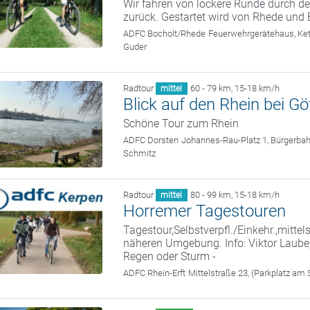
Wir fahren von lockere Runde durch d
zurück. Gestartet wird von Rhede und 
ADFC Bocholt/Rhede
Feuerwehrgerätehaus, Ket
Guder
Radtour
60 - 79 km
,
15-18 km/h
mittel
Blick auf den Rhein bei 
Schöne Tour zum Rhein
ADFC Dorsten
Johannes-Rau-Platz 1, Bürgerba
Schmitz
Radtour
80 - 99 km
,
15-18 km/h
mittel
Horremer Tagestouren
Tagestour,Selbstverpfl./Einkehr.,mittel
näheren Umgebung. Info: Viktor Laube,
Regen oder Sturm -
ADFC Rhein-Erft
Mittelstraße 23, (Parkplatz am