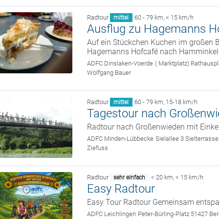
Radtour
60 - 79 km
,
< 15 km/h
mittel
Ausflug zu Hagemanns Ho
Auf ein Stückchen Kuchen im großen 
Hagemanns Hofcafé nach Hamminkel-
ADFC Dinslaken-Voerde
( Marktplatz) Rathausp
Wolfgang Bauer
Radtour
60 - 79 km
,
15-18 km/h
mittel
Tagestour nach Großenw
Radtour nach Großenwieden mit Einke
ADFC Minden-Lübbecke
Sielallee 3 Sielterra
Ziefuss
Radtour
< 20 km
,
< 15 km/h
sehr einfach
Easy Radtour
Easy Tour Radtour Gemeinsam entspa
ADFC Leichlingen
Peter-Bürling-Platz 51427 Be