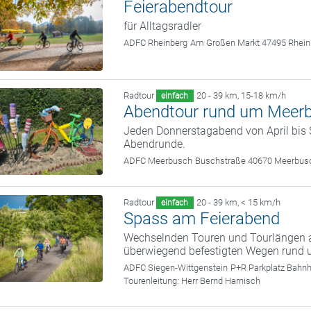
Feierabendtour
für Alltagsradler
ADFC Rheinberg
Am Großen Markt 47495 Rhein
Radtour
20 - 39 km
,
15-18 km/h
einfach
Abendtour rund um Meer
Jeden Donnerstagabend von April bis S
Abendrunde.
ADFC Meerbusch
Buschstraße 40670 Meerbus
Radtour
20 - 39 km
,
< 15 km/h
einfach
Spass am Feierabend
Wechselnden Touren und Tourlängen au
überwiegend befestigten Wegen rund 
ADFC Siegen-Wittgenstein
P+R Parkplatz Bahnh
Tourenleitung:
Herr Bernd Harnisch