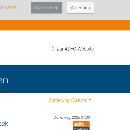
zu?
Mehr
Akzeptieren
Ablehnen
Zur ADFC-Website
en
Sortierung (
Datum
)
Do. 6. Aug. 2026 07:30
oek