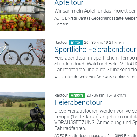
Apfeltour
Wir sammeln Äpfel für das Projekt de
ADFC Erkrath
Caritas-Begegnungsstätte, Gerber
Hörsten
Radtour
20 - 39 km
,
19-21 km/h
mittel
Sportliche Feierabendtour
Feierabendtour in sportlichem Tempo m
Stunden durch Wald und Feld. VORA
Fahrradfahren und gute Grundkonditio
ADFC Erkrath
Gerberstraße 7 40699 Erkrath
Tou
Radtour
20 - 39 km
,
15-18 km/h
einfach
Feierabendtour
Diese Freitagstouren werden von vers
Tempo (15-17 km/h) angeboten und da
VORAUSSETZUNG: Anmeldung und S
Fahrradfahren.
ADFC Erkrath
Neuenhausplatz 24 40699 Erkrath