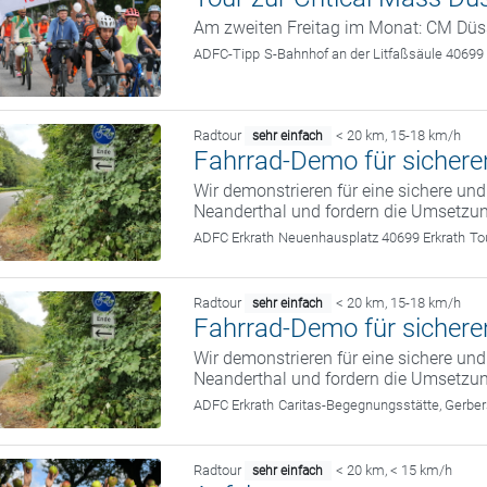
Am zweiten Freitag im Monat: CM Düs
ADFC-Tipp
S-Bahnhof an der Litfaßsäule 40699 
Radtour
< 20 km
,
15-18 km/h
sehr einfach
Fahrrad-Demo für sicher
Wir demonstrieren für eine sichere 
Neanderthal und fordern die Umsetzu
ADFC Erkrath
Neuenhausplatz 40699 Erkrath
To
Radtour
< 20 km
,
15-18 km/h
sehr einfach
Fahrrad-Demo für sicher
Wir demonstrieren für eine sichere 
Neanderthal und fordern die Umsetzu
ADFC Erkrath
Caritas-Begegnungsstätte, Gerber
Radtour
< 20 km
,
< 15 km/h
sehr einfach