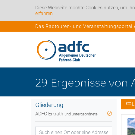
Diese Webseite möchte Cookies nutzen, um Ihn
erfahren
Das Radtouren- und Veranstaltungsportal
29
Ergebnisse
von
Gliederung
L
ADFC Erkrath
und untergeordnete