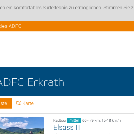
en ein komfortables Surferlebnis zu ermöglichen. Stimmen Sie 
 des ADFC
ADFC Erkrath
iste
Karte
Radtour
60 - 79 km
,
15-18 km/h
mittel
Elsass III