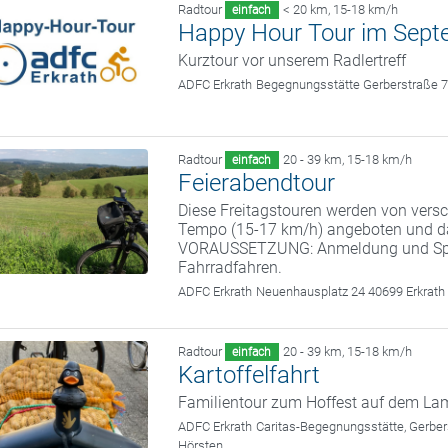
Radtour
< 20 km
,
15-18 km/h
einfach
Happy Hour Tour im Sept
Kurztour vor unserem Radlertreff
ADFC Erkrath
Begegnungsstätte Gerberstraße 7
Radtour
20 - 39 km
,
15-18 km/h
einfach
Feierabendtour
Diese Freitagstouren werden von vers
Tempo (15-17 km/h) angeboten und da
VORAUSSETZUNG: Anmeldung und S
Fahrradfahren.
ADFC Erkrath
Neuenhausplatz 24 40699 Erkrath
Radtour
20 - 39 km
,
15-18 km/h
einfach
Kartoffelfahrt
Familientour zum Hoffest auf dem La
ADFC Erkrath
Caritas-Begegnungsstätte, Gerber
Hörsten