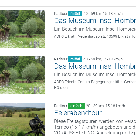
Radtour
40 - 59 km
,
15-18 km/h
mittel
Das Museum Insel Hombr
Ein Besuch im Museum Insel Hombroi
ADFC Erkrath
Neuenhausplatz 40699 Erkrath
To
Radtour
40 - 59 km
,
15-18 km/h
mittel
Das Museum Insel Hombr
Ein Besuch im Museum Insel Hombroi
ADFC Erkrath
Caritas-Begegnungsstätte, Gerber
Hörsten
Radtour
20 - 39 km
,
15-18 km/h
einfach
Feierabendtour
Diese Freitagstouren werden von vers
Tempo (15-17 km/h) angeboten und da
VORAUSSETZUNG: Anmeldung und S