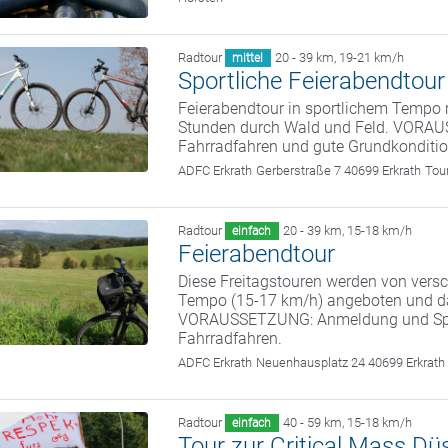
Radtour
20 - 39 km
,
19-21 km/h
mittel
Sportliche Feierabendtour
Feierabendtour in sportlichem Tempo m
Stunden durch Wald und Feld. VORA
Fahrradfahren und gute Grundkonditio
ADFC Erkrath
Gerberstraße 7 40699 Erkrath
Tou
Radtour
20 - 39 km
,
15-18 km/h
einfach
Feierabendtour
Diese Freitagstouren werden von vers
Tempo (15-17 km/h) angeboten und da
VORAUSSETZUNG: Anmeldung und S
Fahrradfahren.
ADFC Erkrath
Neuenhausplatz 24 40699 Erkrath
Radtour
40 - 59 km
,
15-18 km/h
einfach
Tour zur Critical Mass Dü