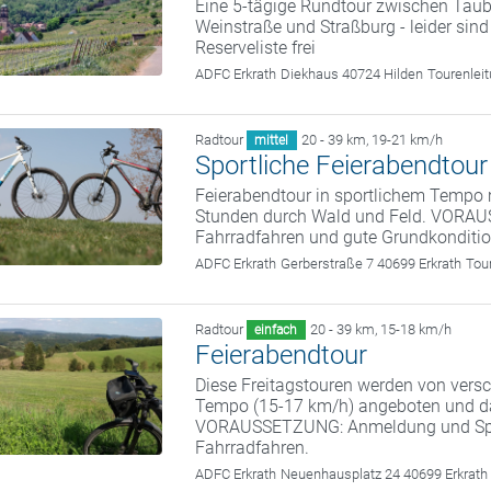
Eine 5-tägige Rundtour zwischen Taub
Weinstraße und Straßburg - leider sind
Reserveliste frei
ADFC Erkrath
Diekhaus 40724 Hilden
Tourenlei
Radtour
20 - 39 km
,
19-21 km/h
mittel
Sportliche Feierabendtour
Feierabendtour in sportlichem Tempo m
Stunden durch Wald und Feld. VORA
Fahrradfahren und gute Grundkonditio
ADFC Erkrath
Gerberstraße 7 40699 Erkrath
Tou
Radtour
20 - 39 km
,
15-18 km/h
einfach
Feierabendtour
Diese Freitagstouren werden von vers
Tempo (15-17 km/h) angeboten und da
VORAUSSETZUNG: Anmeldung und S
Fahrradfahren.
ADFC Erkrath
Neuenhausplatz 24 40699 Erkrath