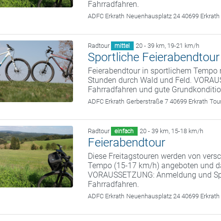
Fahrradfahren.
ADFC Erkrath
Neuenhausplatz 24 40699 Erkrath
Radtour
20 - 39 km
,
19-21 km/h
mittel
Sportliche Feierabendtour
Feierabendtour in sportlichem Tempo m
Stunden durch Wald und Feld. VORA
Fahrradfahren und gute Grundkonditio
ADFC Erkrath
Gerberstraße 7 40699 Erkrath
Tou
Radtour
20 - 39 km
,
15-18 km/h
einfach
Feierabendtour
Diese Freitagstouren werden von vers
Tempo (15-17 km/h) angeboten und da
VORAUSSETZUNG: Anmeldung und S
Fahrradfahren.
ADFC Erkrath
Neuenhausplatz 24 40699 Erkrath