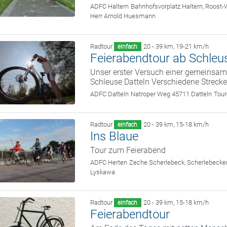
ADFC Haltern
Bahnhofsvorplatz Haltern, Roost-
Herr Arnold Huesmann
Radtour
20 - 39 km
,
19-21 km/h
einfach
Feierabendtour ab Schleu
Unser erster Versuch einer gemeinsame
Schleuse Datteln Verschiedene Strecke
ADFC Datteln
Natroper Weg 45711 Datteln
Tour
Radtour
20 - 39 km
,
15-18 km/h
einfach
Ins Blaue
Tour zum Feierabend
ADFC Herten
Zeche Scherlebeck, Scherlebecke
Lyskawa
Radtour
20 - 39 km
,
15-18 km/h
einfach
Feierabendtour