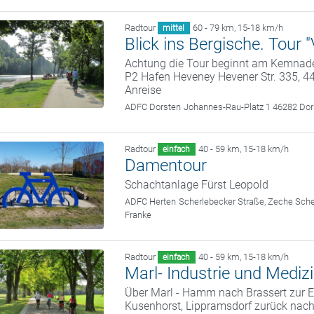
Radtour
60 - 79 km
,
15-18 km/h
mittel
Blick ins Bergische. Tour 
Achtung die Tour beginnt am Kemnade
P2 Hafen Heveney Hevener Str. 335, 
Anreise
ADFC Dorsten
Johannes-Rau-Platz 1 46282 Dor
Radtour
40 - 59 km
,
15-18 km/h
einfach
Damentour
Schachtanlage Fürst Leopold
ADFC Herten
Scherlebecker Straße, Zeche Sch
Franke
Radtour
40 - 59 km
,
15-18 km/h
einfach
Marl- Industrie und Mediz
Über Marl - Hamm nach Brassert zur Ei
Kusenhorst, Lippramsdorf zurück nach