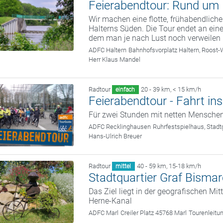
Feierabendtour: Rund um 
Wir machen eine flotte, frühabendliche
Halterns Süden. Die Tour endet an ein
dem man je nach Lust noch verweilen
ADFC Haltern
Bahnhofsvorplatz Haltern, Roost-
Herr Klaus Mandel
Radtour
20 - 39 km
,
< 15 km/h
einfach
Feierabendtour - Fahrt in
Für zwei Stunden mit netten Mensche
ADFC Recklinghausen
Ruhrfestspielhaus, Stad
Hans-Ulrich Breuer
Radtour
40 - 59 km
,
15-18 km/h
mittel
Stadtquartier Graf Bisma
Das Ziel liegt in der geografischen Mit
Herne-­Kanal
ADFC Marl
Creiler Platz 45768 Marl
Tourenleitu