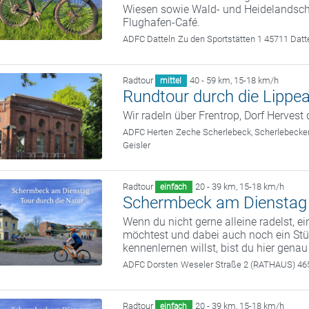
Wiesen sowie Wald‑ und Heidelandscha
Flughafen‑Café.
ADFC Datteln
Zu den Sportstätten 1 45711 Datt
Radtour
40 - 59 km
,
15-18 km/h
mittel
Rundtour durch die Lippe
Wir radeln über Frentrop, Dorf Hervest
ADFC Herten
Zeche Scherlebeck, Scherlebecke
Geisler
Radtour
20 - 39 km
,
15-18 km/h
einfach
Schermbeck am Dienstag -
Wenn du nicht gerne alleine radelst, e
möchtest und dabei auch noch ein S
kennenlernen willst, bist du hier genau 
ADFC Dorsten
Weseler Straße 2 (RATHAUS) 4
Radtour
20 - 39 km
,
15-18 km/h
einfach