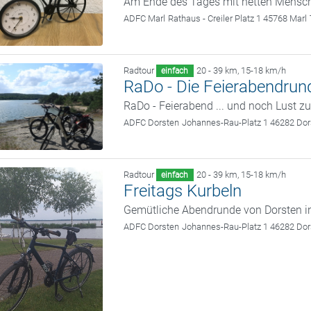
Am Ende des Tages mit netten Mensch
ADFC Marl
Rathaus - Creiler Platz 1 45768 Marl
Radtour
20 - 39 km
,
15-18 km/h
einfach
RaDo - Die Feierabendrun
RaDo - Feierabend ... und noch Lust 
ADFC Dorsten
Johannes-Rau-Platz 1 46282 Dor
Radtour
20 - 39 km
,
15-18 km/h
einfach
Freitags Kurbeln
Gemütliche Abendrunde von Dorsten i
ADFC Dorsten
Johannes-Rau-Platz 1 46282 Dor