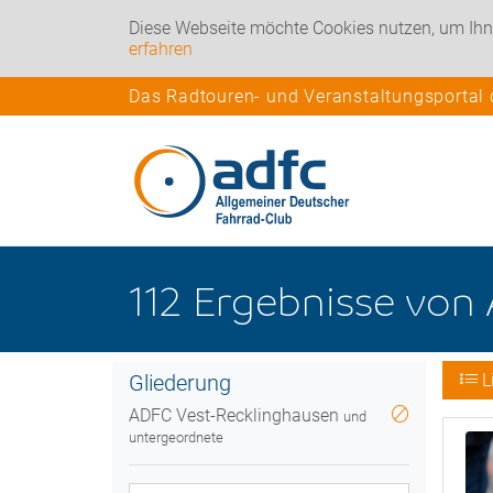
Diese Webseite möchte Cookies nutzen, um Ihn
erfahren
Das Radtouren- und Veranstaltungsportal
112
Ergebnisse
von
Gliederung
L
ADFC Vest-Recklinghausen
und
untergeordnete