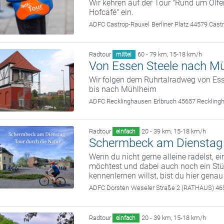
Wir kehren auf der Tour "Rund um Olf
Hofcafé" ein.
ADFC Castrop-Rauxel
Berliner Platz 44579 Cast
Radtour
60 - 79 km
,
15-18 km/h
mittel
Von Essen Steele nach M
Wir folgen dem Ruhrtalradweg von Ess
bis nach Mühlheim
ADFC Recklinghausen
Erlbruch 45657 Reckling
Radtour
20 - 39 km
,
15-18 km/h
einfach
Schermbeck am Dienstag -
Wenn du nicht gerne alleine radelst, e
möchtest und dabei auch noch ein S
kennenlernen willst, bist du hier genau 
ADFC Dorsten
Weseler Straße 2 (RATHAUS) 4
Radtour
20 - 39 km
,
15-18 km/h
einfach