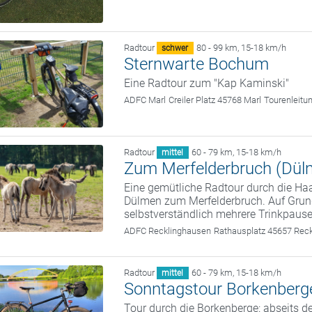
Radtour
80 - 99 km
,
15-18 km/h
schwer
Sternwarte Bochum
Eine Radtour zum "Kap Kaminski"
ADFC Marl
Creiler Platz 45768 Marl
Tourenleitu
Radtour
60 - 79 km
,
15-18 km/h
mittel
Zum Merfelderbruch (Dül
Eine gemütliche Radtour durch die Haa
Dülmen zum Merfelderbruch. Auf Grun
selbstverständlich mehrere Trinkpause
ADFC Recklinghausen
Rathausplatz 45657 Rec
Radtour
60 - 79 km
,
15-18 km/h
mittel
Sonntagstour Borkenberg
Tour durch die Borkenberge: abseits d