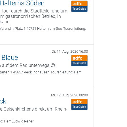
Halterns Süden
 Tour durch die Stadtteile rund um
em gastronomischen Betrieb, in
 kann.
Warendin-Platz 1 45721 Haltern am See
Tourenleitung:
Di. 11. Aug. 2026 16:00
s Blaue
n auf dem Rad unterwegs 😊
tgarten 1 45657 Recklinghausen
Tourenleitung:
Herr
Mi. 12. Aug. 2026 08:00
rck
te Gelsenkirchens direkt am Rhein­-
ng:
Herr Ludwig Reher