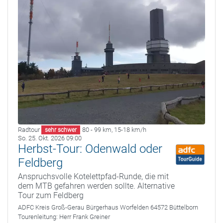
Radtour
80 - 99 km
,
15-18 km/h
sehr schwer
So. 25. Okt. 2026 09:00
Herbst-Tour: Odenwald oder
Feldberg
Anspruchsvolle Kotelettpfad‑Runde, die mit
dem MTB gefahren werden sollte. Alternative
Tour zum Feldberg
ADFC Kreis Groß-Gerau
Bürgerhaus Worfelden 64572 Büttelborn
Tourenleitung:
Herr Frank Greiner