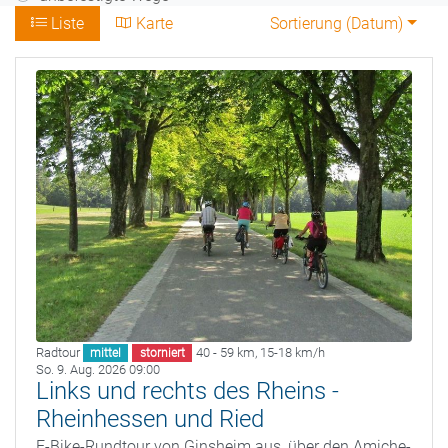
Liste
Karte
Sortierung (
Datum
)
Radtour
40 - 59 km
,
15-18 km/h
mittel
storniert
So. 9. Aug. 2026 09:00
Links und rechts des Rheins -
Rheinhessen und Ried
E-Bike-Rundtour von Ginsheim aus, über den Amiche-