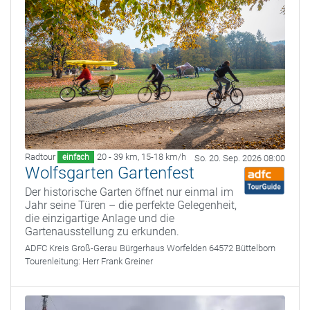
Radtour
20 - 39 km
,
15-18 km/h
einfach
So. 20. Sep. 2026 08:00
Wolfsgarten Gartenfest
Der historische Garten öffnet nur einmal im
Jahr seine Türen – die perfekte Gelegenheit,
die einzigartige Anlage und die
Gartenausstellung zu erkunden.
ADFC Kreis Groß-Gerau
Bürgerhaus Worfelden 64572 Büttelborn
Tourenleitung:
Herr Frank Greiner