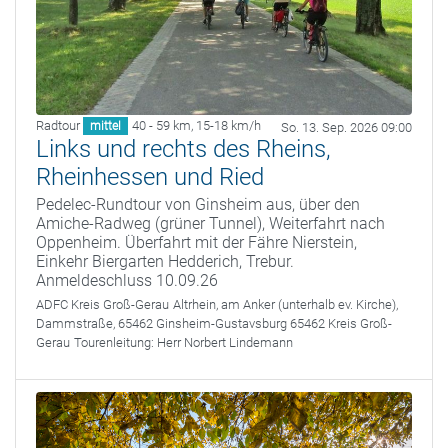
Radtour
40 - 59 km
,
15-18 km/h
mittel
So. 13. Sep. 2026 09:00
Links und rechts des Rheins,
Rheinhessen und Ried
Pedelec-Rundtour von Ginsheim aus, über den
Amiche-Radweg (grüner Tunnel), Weiterfahrt nach
Oppenheim. Überfahrt mit der Fähre Nierstein,
Einkehr Biergarten Hedderich, Trebur.
Anmeldeschluss 10.09.26
ADFC Kreis Groß-Gerau
Altrhein, am Anker (unterhalb ev. Kirche),
Dammstraße, 65462 Ginsheim-Gustavsburg 65462 Kreis Groß-
Gerau
Tourenleitung:
Herr Norbert Lindemann