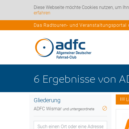
Diese Webseite möchte Cookies nutzen, um Ihn
erfahren
Das Radtouren- und Veranstaltungsportal
6
Ergebnisse
von
A
Gliederung
L
ADFC Wismar
und untergeordnete