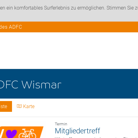
en ein komfortables Surferlebnis zu ermöglichen. Stimmen Sie 
 des ADFC
DFC Wismar
iste
Karte
Termin
Mitgliedertreff