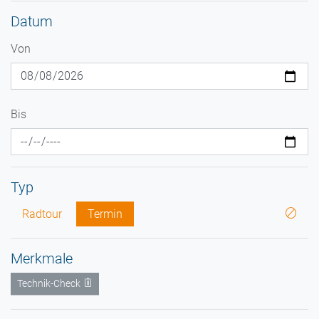
Datum
Von
Bis
Typ
Radtour
Termin
Merkmale
Technik-Check