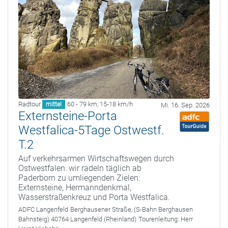
Radtour
60 - 79 km
,
15-18 km/h
mittel
Mi. 16. Sep. 2026
Externsteine-Porta
Westfalica-5Tage Ostwestf.
T.2
Auf verkehrsarmen Wirtschaftswegen durch
Ostwestfalen: wir radeln täglich ab
Paderborn zu umliegenden Zielen:
Externsteine, Hermanndenkmal,
Wasserstraßenkreuz und Porta Westfalica.
ADFC Langenfeld
Berghausener Straße, (S-Bahn Berghausen
Bahnsteig) 40764 Langenfeld (Rheinland)
Tourenleitung:
Herr