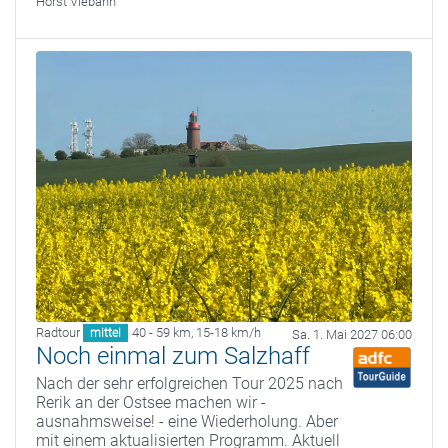
Horst Viebahn
Radtour
40 - 59 km
,
15-18 km/h
mittel
Sa. 1. Mai 2027 06:00
Noch einmal zum Salzhaff
Nach der sehr erfolgreichen Tour 2025 nach
Rerik an der Ostsee machen wir -
ausnahmsweise! - eine Wiederholung. Aber
mit einem aktualisierten Programm. Aktuell