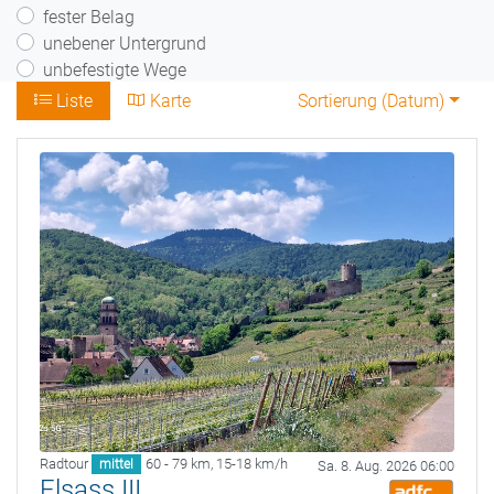
fester Belag
unebener Untergrund
unbefestigte Wege
Liste
Karte
Sortierung (
Datum
)
Radtour
60 - 79 km
,
15-18 km/h
mittel
Sa. 8. Aug. 2026 06:00
Elsass III