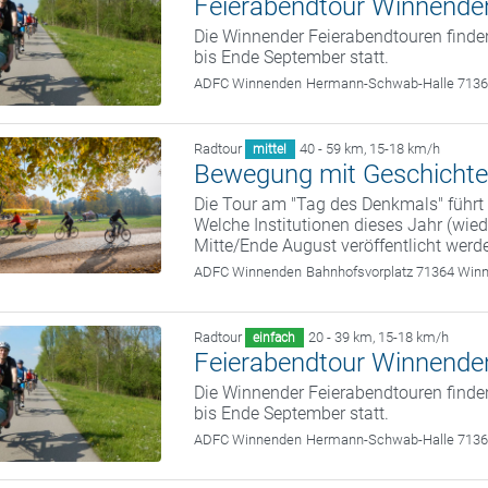
Feierabendtour Winnende
Die Winnender Feierabendtouren finde
bis Ende September statt.
ADFC Winnenden
Hermann-Schwab-Halle 713
Radtour
40 - 59 km
,
15-18 km/h
mittel
Bewegung mit Geschicht
Die Tour am "Tag des Denkmals" führt
Welche Institutionen dieses Jahr (wied
Mitte/Ende August veröffentlicht werd
ADFC Winnenden
Bahnhofsvorplatz 71364 Win
Radtour
20 - 39 km
,
15-18 km/h
einfach
Feierabendtour Winnende
Die Winnender Feierabendtouren finde
bis Ende September statt.
ADFC Winnenden
Hermann-Schwab-Halle 713