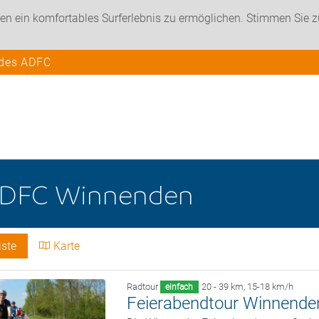
en ein komfortables Surferlebnis zu ermöglichen. Stimmen Sie 
 des ADFC
DFC Winnenden
iste
Karte
Radtour
20 - 39 km
,
15-18 km/h
einfach
Feierabendtour Winnende