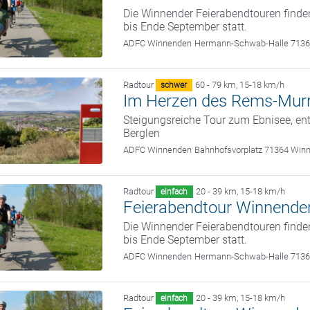
Die Winnender Feierabendtouren finde
bis Ende September statt.
ADFC Winnenden
Hermann-Schwab-Halle 713
Radtour
60 - 79 km
,
15-18 km/h
schwer
Im Herzen des Rems-Murr
Steigungsreiche Tour zum Ebnisee, ent
Berglen
ADFC Winnenden
Bahnhofsvorplatz 71364 Win
Radtour
20 - 39 km
,
15-18 km/h
einfach
Feierabendtour Winnende
Die Winnender Feierabendtouren finde
bis Ende September statt.
ADFC Winnenden
Hermann-Schwab-Halle 713
Radtour
20 - 39 km
,
15-18 km/h
einfach