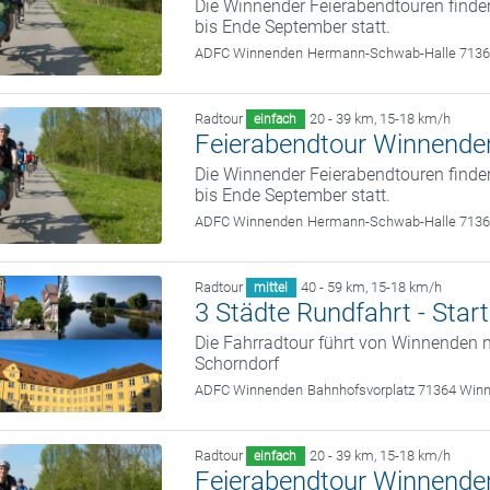
Die Winnender Feierabendtouren finde
bis Ende September statt.
ADFC Winnenden
Hermann-Schwab-Halle 713
Radtour
20 - 39 km
,
15-18 km/h
einfach
Feierabendtour Winnende
Die Winnender Feierabendtouren finde
bis Ende September statt.
ADFC Winnenden
Hermann-Schwab-Halle 713
Radtour
40 - 59 km
,
15-18 km/h
mittel
3 Städte Rundfahrt - Sta
Die Fahrradtour führt von Winnenden 
Schorndorf
ADFC Winnenden
Bahnhofsvorplatz 71364 Win
Radtour
20 - 39 km
,
15-18 km/h
einfach
Feierabendtour Winnende