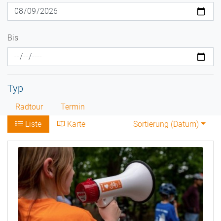
Bis
Typ
Radtour
Termin
Liste
Karte
Sortierung (
Datum
)