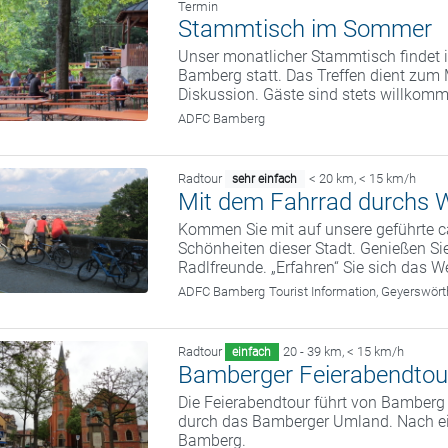
Termin
Stammtisch im Sommer
Unser monatlicher Stammtisch findet i
Bamberg statt. Das Treffen dient zum
Diskussion. Gäste sind stets willkom
ADFC Bamberg
Radtour
< 20 km
,
< 15 km/h
sehr einfach
Mit dem Fahrrad durchs W
Kommen Sie mit auf unsere geführte c
Schönheiten dieser Stadt. Genießen Sie
Radlfreunde. „Erfahren“ Sie sich das We
ADFC Bamberg
Tourist Information, Geyerswö
Radtour
20 - 39 km
,
< 15 km/h
einfach
Bamberger Feierabendtou
Die Feierabendtour führt von Bamber
durch das Bamberger Umland. Nach ein
Bamberg.