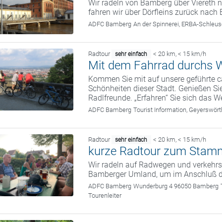
Wir radeln von Bamberg über Viereth n
fahren wir über Dörfleins zurück nach
ADFC Bamberg
An der Spinnerei, ERBA-Schle
Radtour
< 20 km
,
< 15 km/h
sehr einfach
Mit dem Fahrrad durchs W
Kommen Sie mit auf unsere geführte c
Schönheiten dieser Stadt. Genießen Sie
Radlfreunde. „Erfahren“ Sie sich das We
ADFC Bamberg
Tourist Information, Geyerswö
Radtour
< 20 km
,
< 15 km/h
sehr einfach
kurze Radtour zum Stam
Wir radeln auf Radwegen und verkehrs
Bamberger Umland, um im Anschluß 
ADFC Bamberg
Wunderburg 4 96050 Bamberg
Tourenleiter