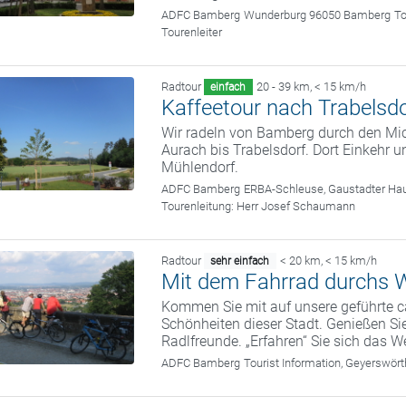
ADFC Bamberg
Wunderburg 96050 Bamberg
To
Tourenleiter
Radtour
20 - 39 km
,
< 15 km/h
einfach
Kaffeetour nach Trabelsdo
Wir radeln von Bamberg durch den Mic
Aurach bis Trabelsdorf. Dort Einkehr
Mühlendorf.
ADFC Bamberg
ERBA-Schleuse, Gaustadter Hau
Tourenleitung:
Herr Josef Schaumann
Radtour
< 20 km
,
< 15 km/h
sehr einfach
Mit dem Fahrrad durchs W
Kommen Sie mit auf unsere geführte c
Schönheiten dieser Stadt. Genießen Sie
Radlfreunde. „Erfahren“ Sie sich das We
ADFC Bamberg
Tourist Information, Geyerswö