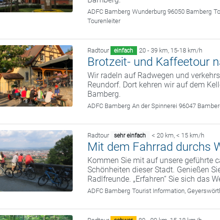
ADFC Bamberg
Wunderburg 96050 Bamberg
To
Tourenleiter
Radtour
20 - 39 km
,
15-18 km/h
einfach
Brotzeit- und Kaffeetour 
Wir radeln auf Radwegen und verkehr
Reundorf. Dort kehren wir auf dem Kel
Bamberg.
ADFC Bamberg
An der Spinnerei 96047 Bambe
Radtour
< 20 km
,
< 15 km/h
sehr einfach
Mit dem Fahrrad durchs W
Kommen Sie mit auf unsere geführte c
Schönheiten dieser Stadt. Genießen Sie
Radlfreunde. „Erfahren“ Sie sich das We
ADFC Bamberg
Tourist Information, Geyerswö