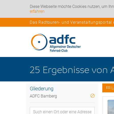
Diese Webseite möchte Cookies nutzen, um Ihn
erfahren
Das Radtouren- und Veranstaltungsportal
25
Ergebnisse
von
Gliederung
L
ADFC Bamberg