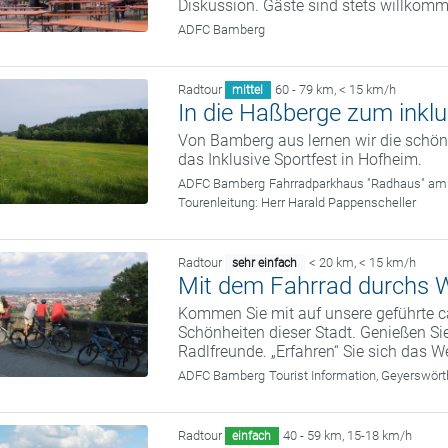
Diskussion. Gäste sind stets willkom
ADFC Bamberg
Radtour
60 - 79 km
,
< 15 km/h
mittel
In die Haßberge zum inklu
Von Bamberg aus lernen wir die sch
das Inklusive Sportfest in Hofheim.
ADFC Bamberg
Fahrradparkhaus "Radhaus" am
Tourenleitung:
Herr Harald Pappenscheller
Radtour
< 20 km
,
< 15 km/h
sehr einfach
Mit dem Fahrrad durchs W
Kommen Sie mit auf unsere geführte c
Schönheiten dieser Stadt. Genießen Sie
Radlfreunde. „Erfahren“ Sie sich das We
ADFC Bamberg
Tourist Information, Geyerswö
Radtour
40 - 59 km
,
15-18 km/h
einfach