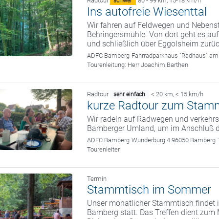
Radtour
80 - 99 km
,
15-18 km/h
schwer
Ins autofreie Wiesenttal
Wir fahren auf Feldwegen und Nebenst
Behringersmühle. Von dort geht es au
und schließlich über Eggolsheim zur
ADFC Bamberg
Fahrradparkhaus "Radhaus" am
Tourenleitung:
Herr Joachim Barthen
Radtour
< 20 km
,
< 15 km/h
sehr einfach
kurze Radtour zum Stam
Wir radeln auf Radwegen und verkehrs
Bamberger Umland, um im Anschluß 
ADFC Bamberg
Wunderburg 4 96050 Bamberg
Tourenleiter
Termin
Stammtisch im Sommer
Unser monatlicher Stammtisch findet i
Bamberg statt. Das Treffen dient zum