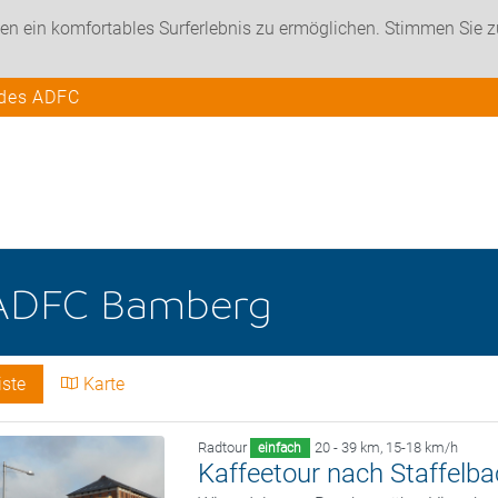
en ein komfortables Surferlebnis zu ermöglichen. Stimmen Sie 
 des ADFC
ADFC Bamberg
iste
Karte
Radtour
20 - 39 km
,
15-18 km/h
einfach
Kaffeetour nach Staffelb