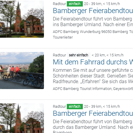
Radtour
20 - 39 km
,
< 15 km/h
einfach
Bamberger Feierabendtou
Die Feierabendtour führt von Bamber
ins Bamberger Umland. Nach einer Ein
ADFC Bamberg
Wunderburg 96050 Bamberg
To
Tourenleiter
Radtour
< 20 km
,
< 15 km/h
sehr einfach
Mit dem Fahrrad durchs W
Kommen Sie mit auf unsere geführte c
Schönheiten dieser Stadt. Genießen Sie
Radlfreunde. „Erfahren“ Sie sich das We
ADFC Bamberg
Tourist Information, Geyerswö
Radtour
20 - 39 km
,
< 15 km/h
einfach
Bamberger Feierabendtou
Die Feierabendtour führt von Bamber
durch das Bamberger Umland. Nach ein
Bamberg.