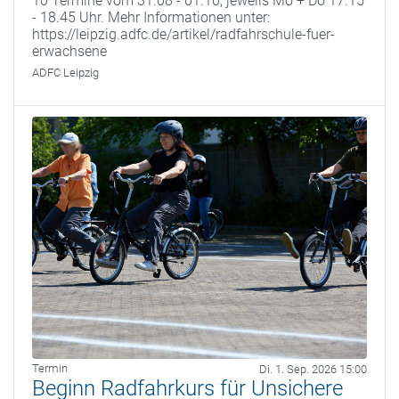
10 Termine vom 31.08 - 01.10, jeweils Mo + Do 17.15
- 18.45 Uhr. Mehr Informationen unter:
https://leipzig.adfc.de/artikel/radfahrschule-fuer-
erwachsene
ADFC Leipzig
Termin
Di. 1. Sep. 2026 15:00
Beginn Radfahrkurs für Unsichere