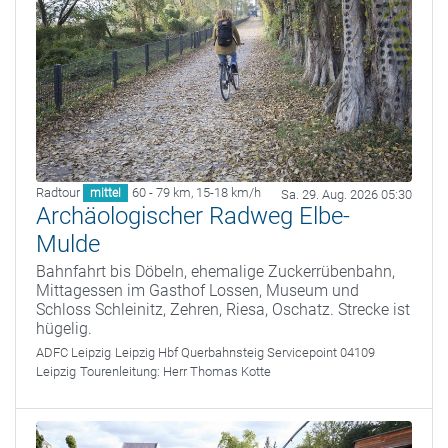
Radtour
60 - 79 km
,
15-18 km/h
mittel
Sa. 29. Aug. 2026 05:30
Archäologischer Radweg Elbe-
Mulde
Bahnfahrt bis Döbeln, ehemalige Zuckerrübenbahn,
Mittagessen im Gasthof Lossen, Museum und
Schloss Schleinitz, Zehren, Riesa, Oschatz. Strecke ist
hügelig.
ADFC Leipzig
Leipzig Hbf Querbahnsteig Servicepoint 04109
Leipzig
Tourenleitung:
Herr Thomas Kotte