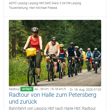
ADFC Leipzig
Leipzig Hbf (tief) Gleis 2 04109 Leipzig
Tourenleitung:
Herr Michael Freese
Radtour
40 - 59 km
,
15-18 km/h
einfach
Di. 18. Aug. 2026 07:00
Radtour von Halle zum Petersberg
und zurück
Bahnfahrt von Leipzig Hbf nach Halle Hbf, Radtour