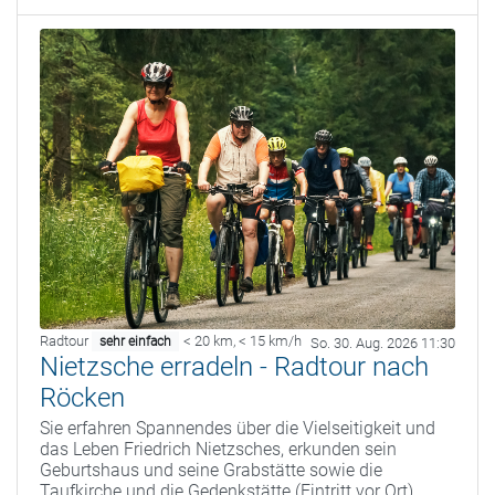
Radtour
< 20 km
,
< 15 km/h
sehr einfach
So. 30. Aug. 2026 11:30
Nietzsche erradeln - Radtour nach
Röcken
Sie erfahren Spannendes über die Vielseitigkeit und
das Leben Friedrich Nietzsches, erkunden sein
Geburtshaus und seine Grabstätte sowie die
Taufkirche und die Gedenkstätte (Eintritt vor Ort).