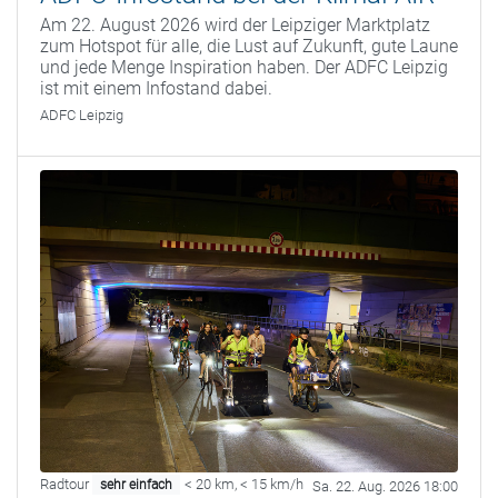
Am 22. August 2026 wird der Leipziger Marktplatz
zum Hotspot für alle, die Lust auf Zukunft, gute Laune
und jede Menge Inspiration haben. Der ADFC Leipzig
ist mit einem Infostand dabei.
ADFC Leipzig
Radtour
< 20 km
,
< 15 km/h
sehr einfach
Sa. 22. Aug. 2026 18:00