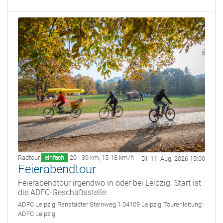
Radtour
20 - 39 km
,
15-18 km/h
einfach
Di. 11. Aug. 2026 15:00
Feierabendtour
Feierabendtour irgendwo in oder bei Leipzig. Start ist
die ADFC-Geschäftsstelle.
ADFC Leipzig
Ranstädter Steinweg 1 04109 Leipzig
Tourenleitung:
ADFC Leipzig