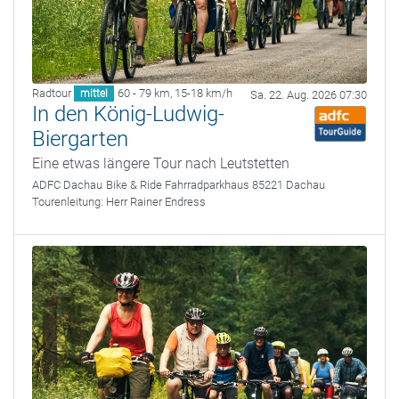
Radtour
60 - 79 km
,
15-18 km/h
mittel
Sa. 22. Aug. 2026 07:30
In den König-Ludwig-
Biergarten
Eine etwas längere Tour nach Leutstetten
ADFC Dachau
Bike & Ride Fahrradparkhaus 85221 Dachau
Tourenleitung:
Herr Rainer Endress