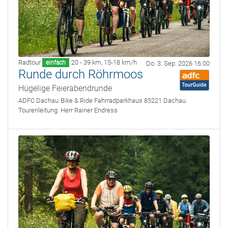
Radtour
20 - 39 km
,
15-18 km/h
einfach
Do. 3. Sep. 2026 16:00
Runde durch Röhrmoos
Hügelige Feierabendrunde
ADFC Dachau
Bike & Ride Fahrradparkhaus 85221 Dachau
Tourenleitung:
Herr Rainer Endress