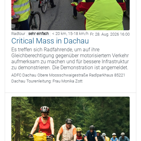
Radtour
< 20 km
,
15-18 km/h
sehr einfach
Fr. 28. Aug. 2026 16:00
Critical Mass in Dachau
Es treffen sich Radfahrende, um auf ihre
Gleichberechtigung gegenüber motorisiertem Verkehr
aufmerksam zu machen und für bessere Infrastruktur
zu demonstrieren. Die Demonstration ist angemeldet.
ADFC Dachau
Obere Moosschwaigestraße Radlparkhaus 85221
Dachau
Tourenleitung:
Frau Monika Zott