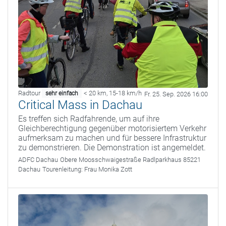
Radtour
< 20 km
,
15-18 km/h
sehr einfach
Fr. 25. Sep. 2026 16:00
Critical Mass in Dachau
Es treffen sich Radfahrende, um auf ihre
Gleichberechtigung gegenüber motorisiertem Verkehr
aufmerksam zu machen und für bessere Infrastruktur
zu demonstrieren. Die Demonstration ist angemeldet.
ADFC Dachau
Obere Moosschwaigestraße Radlparkhaus 85221
Dachau
Tourenleitung:
Frau Monika Zott