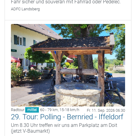
Fahr sicher und souverän mit Fahrrad oder Pedelec.
ADFC Landsberg
Radtour
60 - 79 km
,
15-18 km/h
mittel
Fr. 11. Sep. 2026 06:30
29. Tour: Polling - Bernried - Iffeldorf
Um 8.30 Uhr treffen wir uns am Parkplatz am Doit
(jetzt V-Baumarkt)