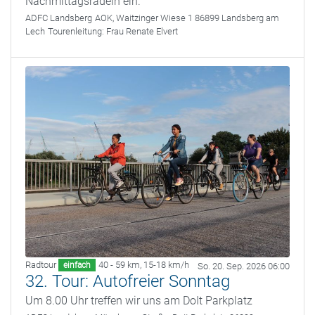
Nachmittagsradeln ein.
ADFC Landsberg
AOK, Waitzinger Wiese 1 86899 Landsberg am
Lech
Tourenleitung:
Frau Renate Elvert
Radtour
40 - 59 km
,
15-18 km/h
einfach
So. 20. Sep. 2026 06:00
32. Tour: Autofreier Sonntag
Um 8.00 Uhr treffen wir uns am DoIt Parkplatz