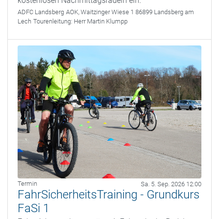
kostenlosen Nachmittagsradeln ein.
ADFC Landsberg
AOK, Waitzinger Wiese 1 86899 Landsberg am
Lech
Tourenleitung:
Herr Martin Klumpp
Termin
Sa. 5. Sep. 2026 12:00
FahrSicherheitsTraining - Grundkurs
FaSi 1