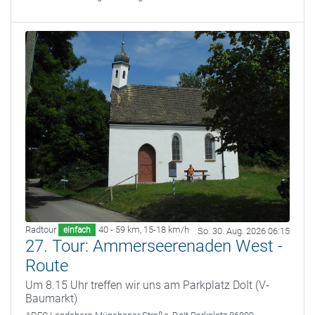
Radtour
40 - 59 km
,
15-18 km/h
einfach
So. 30. Aug. 2026 06:15
27. Tour: Ammerseerenaden West -
Route
Um 8.15 Uhr treffen wir uns am Parkplatz DoIt (V-
Baumarkt)