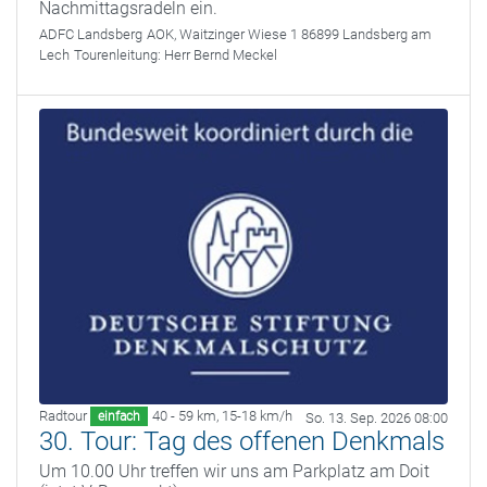
Nachmittagsradeln ein.
ADFC Landsberg
AOK, Waitzinger Wiese 1 86899 Landsberg am
Lech
Tourenleitung:
Herr Bernd Meckel
Radtour
40 - 59 km
,
15-18 km/h
einfach
So. 13. Sep. 2026 08:00
30. Tour: Tag des offenen Denkmals
Um 10.00 Uhr treffen wir uns am Parkplatz am Doit