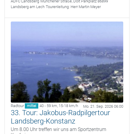
ADFC Landsberg
Münchener Straße, DoIt Parkplatz 86899
Landsberg am Lech
Tourenleitung:
Herr Martin Meyer
Radtour
40 - 59 km
,
15-18 km/h
mittel
Mo. 21. Sep. 2026 06:00
33. Tour: Jakobus-Radpilgertour
Landsberg-Konstanz
Um 8.00 Uhr treffen wir uns am Sportzentrum