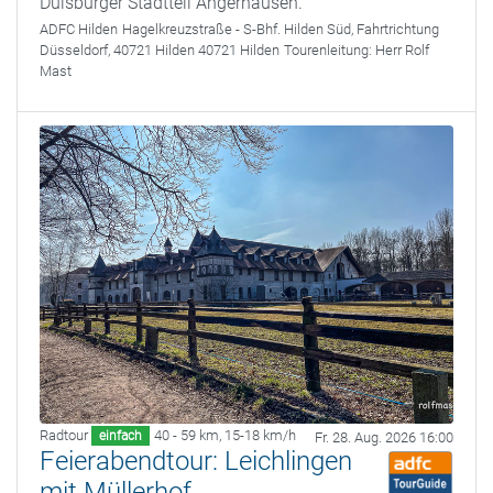
Duisburger Stadtteil Angerhausen.
ADFC Hilden
Hagelkreuzstraße - S-Bhf. Hilden Süd, Fahrtrichtung
Düsseldorf, 40721 Hilden 40721 Hilden
Tourenleitung:
Herr Rolf
Mast
Radtour
40 - 59 km
,
15-18 km/h
einfach
Fr. 28. Aug. 2026 16:00
Feierabendtour: Leichlingen
mit Müllerhof