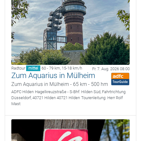
Radtour
60 - 79 km
,
15-18 km/h
mittel
Fr. 7. Aug. 2026 08:00
Zum Aquarius in Mülheim
Zum Aquarius in Mülheim - 65 km - 500 hm
ADFC Hilden
Hagelkreuzstraße - S-Bhf. Hilden Süd, Fahrtrichtung
Düsseldorf, 40721 Hilden 40721 Hilden
Tourenleitung:
Herr Rolf
Mast