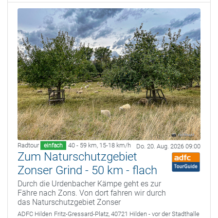
Radtour
40 - 59 km
,
15-18 km/h
einfach
Do. 20. Aug. 2026 09:00
Zum Naturschutzgebiet
Zonser Grind - 50 km - flach
Durch die Urdenbacher Kämpe geht es zur
Fähre nach Zons. Von dort fahren wir durch
das Naturschutzgebiet Zonser
ADFC Hilden
Fritz-Gressard-Platz, 40721 Hilden - vor der Stadthalle