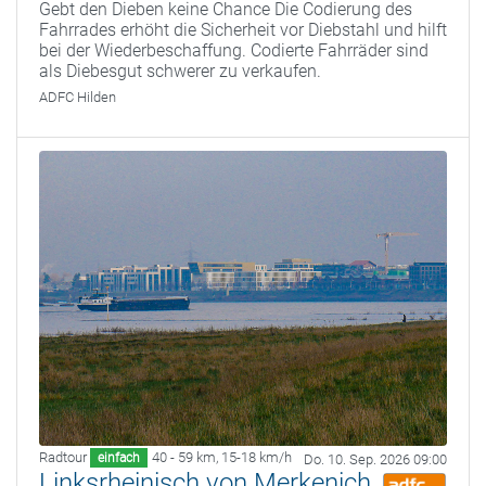
Gebt den Dieben keine Chance Die Codierung des
Fahrrades erhöht die Sicherheit vor Diebstahl und hilft
bei der Wiederbeschaffung. Codierte Fahrräder sind
als Diebesgut schwerer zu verkaufen.
ADFC Hilden
Radtour
40 - 59 km
,
15-18 km/h
einfach
Do. 10. Sep. 2026 09:00
Linksrheinisch von Merkenich