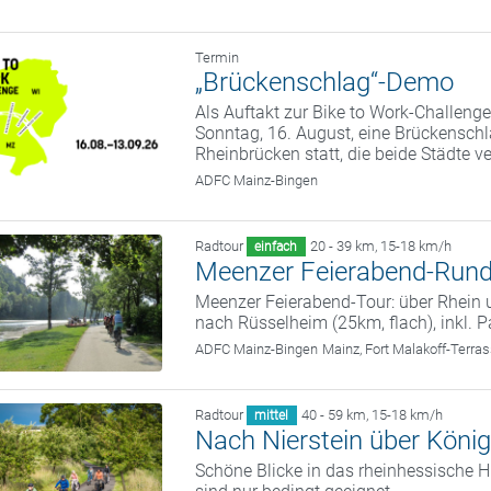
Termin
„Brückenschlag“-Demo
Als Auftakt zur Bike to Work-Challen
Sonntag, 16. August, eine Brückensch
Rheinbrücken statt, die beide Städte v
ADFC Mainz-Bingen
Radtour
20 - 39 km
,
15-18 km/h
einfach
Meenzer Feierabend-Run
Meenzer Feierabend-Tour: über Rhein
nach Rüsselheim (25km, flach), inkl. 
ADFC Mainz-Bingen
Mainz, Fort Malakoff-Terra
Radtour
40 - 59 km
,
15-18 km/h
mittel
Nach Nierstein über Köni
Schöne Blicke in das rheinhessische H