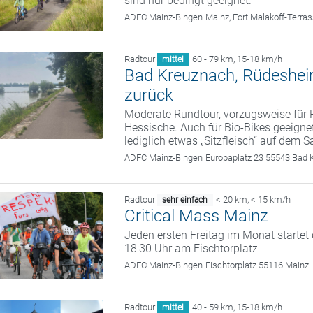
sind nur bedingt geeignet.
ADFC Mainz-Bingen
Mainz, Fort Malakoff-Terra
Radtour
60 - 79 km
,
15-18 km/h
mittel
Bad Kreuznach, Rüdesheim
zurück
Moderate Rundtour, vorzugsweise für 
Hessische. Auch für Bio-Bikes geeign
lediglich etwas „Sitzfleisch“ auf dem Sa
ADFC Mainz-Bingen
Europaplatz 23 55543 Bad 
Radtour
< 20 km
,
< 15 km/h
sehr einfach
Critical Mass Mainz
Jeden ersten Freitag im Monat startet
18:30 Uhr am Fischtorplatz
ADFC Mainz-Bingen
Fischtorplatz 55116 Mainz
Radtour
40 - 59 km
,
15-18 km/h
mittel