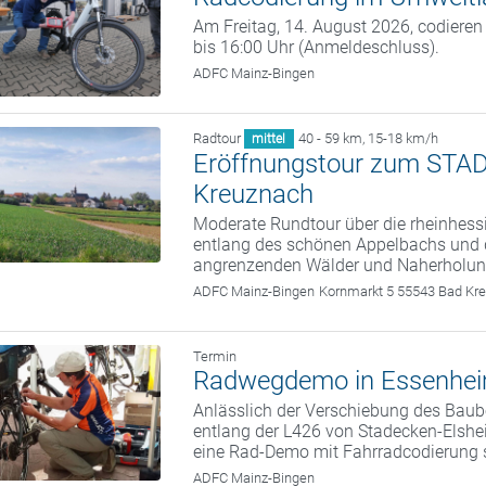
Am Freitag, 14. August 2026, codiere
bis 16:00 Uhr (Anmeldeschluss).
ADFC Mainz-Bingen
Radtour
40 - 59 km
,
15-18 km/h
mittel
Eröffnungstour zum ST
Kreuznach
Moderate Rundtour über die rheinhess
entlang des schönen Appelbachs und di
angrenzenden Wälder und Naherholun
ADFC Mainz-Bingen
Kornmarkt 5 55543 Bad Kr
Termin
Radwegdemo in Essenheim
Anlässlich der Verschiebung des Bau
entlang der L426 von Stadecken-Elsh
eine Rad-Demo mit Fahrradcodierung s
ADFC Mainz-Bingen