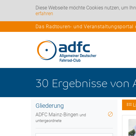
Diese Webseite möchte Cookies nutzen, um Ihn
erfahren
Das Radtouren- und Veranstaltungsportal
30
Ergebnisse
von
Gliederung
L
ADFC Mainz-Bingen
und
untergeordnete