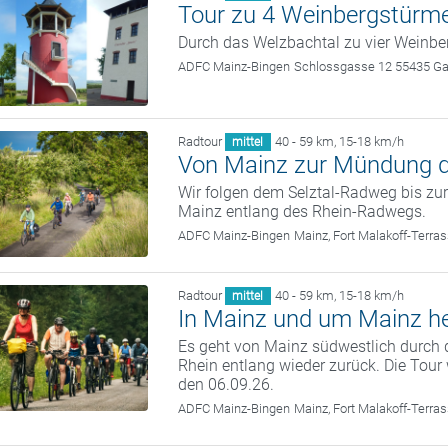
Tour zu 4 Weinbergstürm
Durch das Welzbachtal zu vier Weinbe
ADFC Mainz-Bingen
Schlossgasse 12 55435 G
Radtour
40 - 59 km
,
15-18 km/h
mittel
Von Mainz zur Mündung d
Wir folgen dem Selztal-Radweg bis zu
Mainz entlang des Rhein-Radwegs.
ADFC Mainz-Bingen
Mainz, Fort Malakoff-Terra
Radtour
40 - 59 km
,
15-18 km/h
mittel
In Mainz und um Mainz 
Es geht von Mainz südwestlich durch
Rhein entlang wieder zurück. Die Tour
den 06.09.26.
ADFC Mainz-Bingen
Mainz, Fort Malakoff-Terra