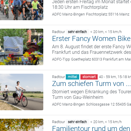
Jeden ersten Freitag im Monat startet
18:30 Uhr am Fischtorplatz
ADFC Mainz-Bingen
Fischtorplatz 55116 Mainz
Radtour
< 20 km
,
< 15 km/h
sehr einfach
Erster Fancy Women Bike 
Am 8. August findet der erste Fancy W
Frankfurt und das Frauennetzwerk de
ADFC-Tipp
Goetheplatz 60313 Frankfurt am Ma
Radtour
40 - 59 km
,
15-18 k
mittel
storniert
Zum schiefen Turm von ..
Storniert wegen Erkrankung des Touren
Turm von Gau-Weinheim
ADFC Mainz-Bingen
Schlossgasse 12 55435 G
Radtour
< 20 km
,
< 15 km/h
sehr einfach
Familientour rund um den