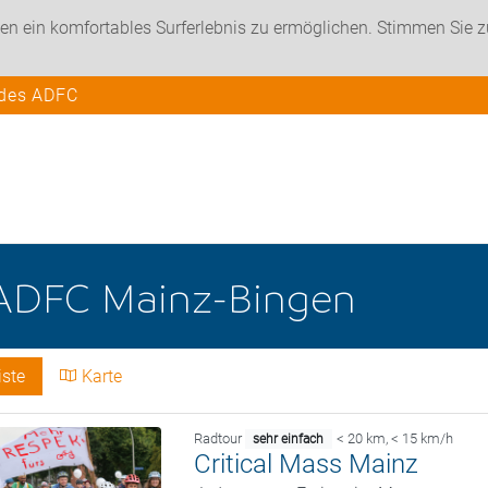
en ein komfortables Surferlebnis zu ermöglichen. Stimmen Sie 
 des ADFC
ADFC Mainz-Bingen
iste
Karte
Radtour
< 20 km
,
< 15 km/h
sehr einfach
Critical Mass Mainz