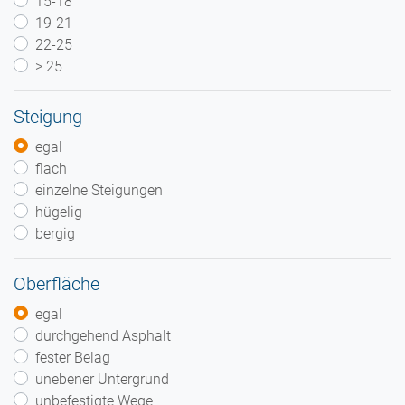
15-18
19-21
22-25
> 25
Steigung
egal
flach
einzelne Steigungen
hügelig
bergig
Oberfläche
egal
durchgehend Asphalt
fester Belag
unebener Untergrund
unbefestigte Wege