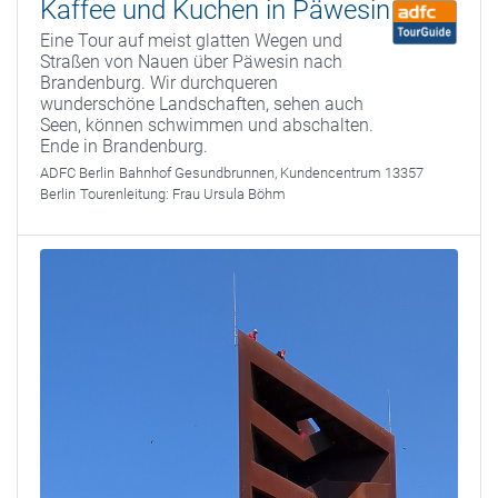
Kaffee und Kuchen in Päwesin
Eine Tour auf meist glatten Wegen und
Straßen von Nauen über Päwesin nach
Brandenburg. Wir durchqueren
wunderschöne Landschaften, sehen auch
Seen, können schwimmen und abschalten.
Ende in Brandenburg.
ADFC Berlin
Bahnhof Gesundbrunnen, Kundencentrum 13357
Berlin
Tourenleitung:
Frau Ursula Böhm