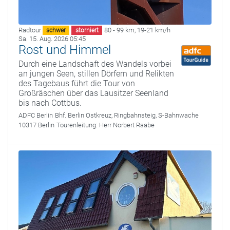
Radtour
80 - 99 km
,
19-21 km/h
schwer
storniert
Sa. 15. Aug. 2026 05:45
Rost und Himmel
Durch eine Landschaft des Wandels vorbei
an jungen Seen, stillen Dörfern und Relikten
des Tagebaus führt die Tour von
Großräschen über das Lausitzer Seenland
bis nach Cottbus.
ADFC Berlin
Bhf. Berlin Ostkreuz, Ringbahnsteig, S-Bahnwache
10317 Berlin
Tourenleitung:
Herr Norbert Raabe