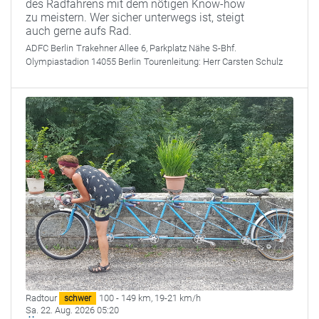
des Radfahrens mit dem nötigen Know-how
zu meistern. Wer sicher unterwegs ist, steigt
auch gerne aufs Rad.
ADFC Berlin
Trakehner Allee 6, Parkplatz Nähe S-Bhf.
Olympiastadion 14055 Berlin
Tourenleitung:
Herr Carsten Schulz
Radtour
100 - 149 km
,
19-21 km/h
schwer
Sa. 22. Aug. 2026 05:20