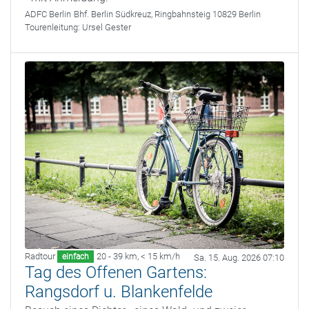
ADFC Berlin
Bhf. Berlin Südkreuz, Ringbahnsteig 10829 Berlin
Tourenleitung:
Ursel Gester
Radtour
20 - 39 km
,
< 15 km/h
einfach
Sa. 15. Aug. 2026 07:10
Tag des Offenen Gartens:
Rangsdorf u. Blankenfelde