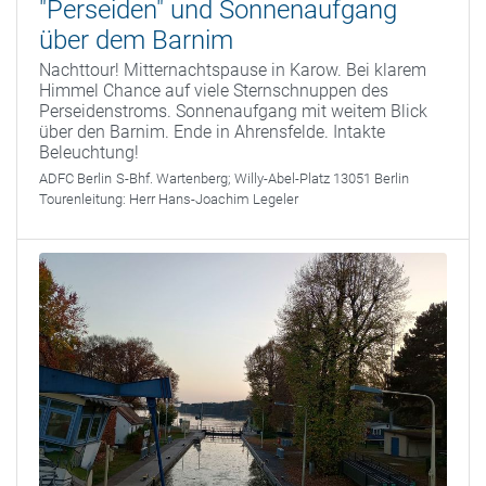
"Perseiden" und Sonnenaufgang
über dem Barnim
Nachttour! Mitternachtspause in Karow. Bei klarem
Himmel Chance auf viele Sternschnuppen des
Perseidenstroms. Sonnenaufgang mit weitem Blick
über den Barnim. Ende in Ahrensfelde. Intakte
Beleuchtung!
ADFC Berlin
S-Bhf. Wartenberg; Willy-Abel-Platz 13051 Berlin
Tourenleitung:
Herr Hans-Joachim Legeler