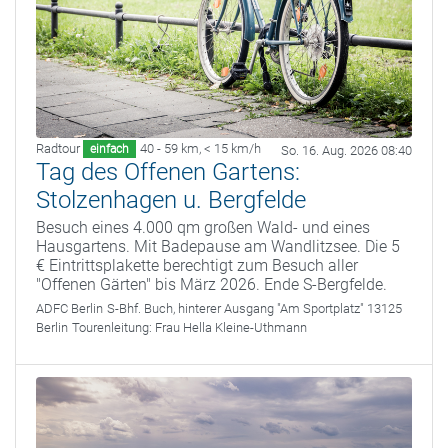
Radtour
40 - 59 km
,
< 15 km/h
einfach
So. 16. Aug. 2026 08:40
Tag des Offenen Gartens:
Stolzenhagen u. Bergfelde
Besuch eines 4.000 qm großen Wald- und eines
Hausgartens. Mit Badepause am Wandlitzsee. Die 5
€ Eintrittsplakette berechtigt zum Besuch aller
"Offenen Gärten" bis März 2026. Ende S-Bergfelde.
ADFC Berlin
S-Bhf. Buch, hinterer Ausgang "Am Sportplatz" 13125
Berlin
Tourenleitung:
Frau Hella Kleine-Uthmann