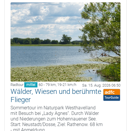
Radtour
60 - 79 km
,
19-21 km/h
mittel
Sa. 15. Aug. 2026 06:50
Wälder, Wiesen und berühmte
Flieger
Sommertour im Naturpark Westhavelland
mit Besuch bei „Lady Agnes“. Durch Wälder
und Niederungen zum Hohennauener See.
Start: Neustadt/Dosse, Ziel: Rathenow. 68 km
- mit Anmeldung.