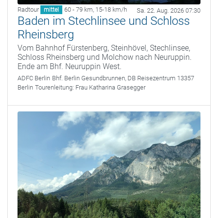
Radtour
60 - 79 km
,
15-18 km/h
mittel
Sa. 22. Aug. 2026 07:30
Baden im Stechlinsee und Schloss
Rheinsberg
Vom Bahnhof Fürstenberg, Steinhövel, Stechlinsee,
Schloss Rheinsberg und Molchow nach Neuruppin.
Ende am Bhf. Neuruppin West.
ADFC Berlin
Bhf. Berlin Gesundbrunnen, DB Reisezentrum 13357
Berlin
Tourenleitung:
Frau Katharina Grasegger