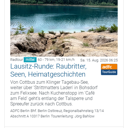
Radtour
60 - 79 km
,
19-21 km/h
mittel
Sa. 15. Aug. 2026 06:25
Lausitz-Runde: Raubritter,
Seen, Heimatgeschichten
Von Cottbus zum Klinger Tagebau-See,
weiter über 'Strittmatters Laden' in Bohsdorf
zum Felixsee. Nach Kuchenstopp im 'Café
am Feld' geht's entlang der Talsperre und
Spreeufer zurück nach Cottbus.
ADFC Berlin
Bhf. Berlin Ostkreuz, Regionalbahnsteig 13/14
Abschnitt A 10317 Berlin
Tourenleitung:
Jörg Bahlow