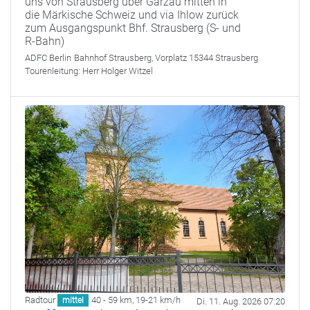
uns von Strausberg über Garzau mitten in
die Märkische Schweiz und via Ihlow zurück
zum Ausgangspunkt Bhf. Strausberg (S- und
R-Bahn)
ADFC Berlin
Bahnhof Strausberg, Vorplatz 15344 Strausberg
Tourenleitung:
Herr Holger Witzel
Radtour
40 - 59 km
,
19-21 km/h
mittel
Di. 11. Aug. 2026 07:20