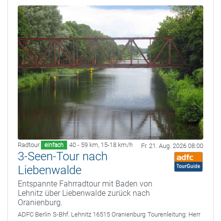
Radtour
40 - 59 km
,
15-18 km/h
einfach
Fr. 21. Aug. 2026 08:00
3-Seen-Tour nach
Liebenwalde
Entspannte Fahrradtour mit Baden von
Lehnitz über Liebenwalde zurück nach
Oranienburg.
ADFC Berlin
S-Bhf. Lehnitz 16515 Oranienburg
Tourenleitung:
Herr