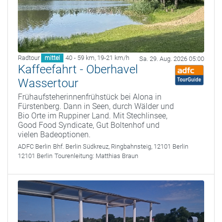
Radtour
40 - 59 km
,
19-21 km/h
mittel
Sa. 29. Aug. 2026 05:00
Kaffeefahrt - Oberhavel
Wassertour
Frühaufsteherinnenfrühstück bei Alona in
Fürstenberg. Dann in Seen, durch Wälder und
Bio Orte im Ruppiner Land. Mit Stechlinsee,
Good Food Syndicate, Gut Boltenhof und
vielen Badeoptionen.
ADFC Berlin
Bhf. Berlin Südkreuz, Ringbahnsteig, 12101 Berlin
12101 Berlin
Tourenleitung:
Matthias Braun