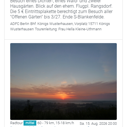
Besuch eines Dichter-, eines Wald- und zweier
Hausgärten. Blick auf den ehem. Flugpl. Rangsdorf.
Die 5 € Eintrittsplakette berechtigt zum Besuch aller
"Offenen Gärten" bis 3/27. Ende S-Blankenfelde.
ADFC Berlin
Bhf. Königs Wusterhausen, Vorplatz 15711 Königs
Wusterhausen
Tourenleitung:
Frau Hella Kleine-Uthmann
Radtour
60 - 79 km
,
15-18 km/h
mittel
Sa. 15. Aug. 2026 20:00