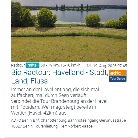
Radtour
60 - 79 km
,
15-18 km/h
mittel
Mi. 19. Aug. 2026 07:45
Bio Radtour: Havelland - Stadt,
Land, Fluss
Immer an der Havel entlang, die sich mal
auffächert, mal durch Seen verläuft,
verbindet die Tour Brandenburg an der Havel
mit Potsdam. Wer mag, steigt bereits in
Werder (Havel, 42km) aus.
ADFC Berlin
Bhf. Charlottenburg, Bahnhofseingang Gervinusstraße
10627 Berlin
Tourenleitung:
Herr Norbert Raabe