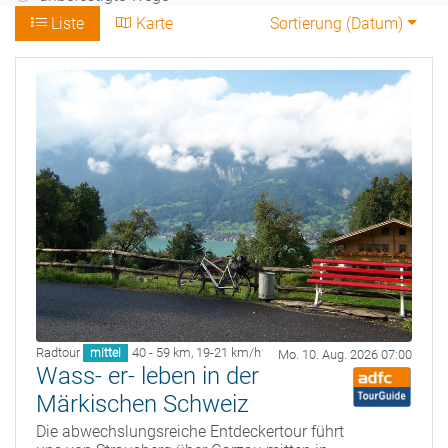
Liste
Karte
Sortierung (
Datum
)
Radtour
40 - 59 km
,
19-21 km/h
mittel
Mo. 10. Aug. 2026 07:00
Wass- er- leben in der
Märkischen Schweiz
Die abwechslungsreiche Entdeckertour führt