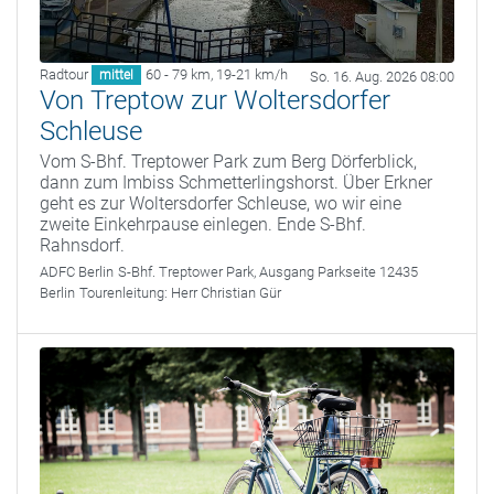
Radtour
60 - 79 km
,
19-21 km/h
mittel
So. 16. Aug. 2026 08:00
Von Treptow zur Woltersdorfer
Schleuse
Vom S-Bhf. Treptower Park zum Berg Dörferblick,
dann zum Imbiss Schmetterlingshorst. Über Erkner
geht es zur Woltersdorfer Schleuse, wo wir eine
zweite Einkehrpause einlegen. Ende S-Bhf.
Rahnsdorf.
ADFC Berlin
S-Bhf. Treptower Park, Ausgang Parkseite 12435
Berlin
Tourenleitung:
Herr Christian Gür