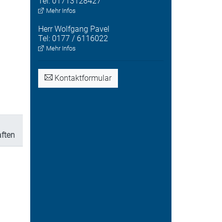
Tel:
01713128427
Mehr Infos
Herr
Wolfgang
Pavel
Tel:
0177 / 6116022
Mehr Infos
Kontaktformular
aften