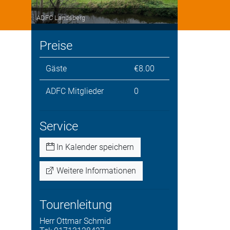
ADFC Landsberg
Preise
Gäste
€8.00
ADFC Mitglieder
0
Service
In Kalender speichern
Weitere Informationen
Tourenleitung
Herr
Ottmar
Schmid