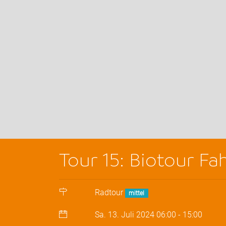
Tour 15: Biotour Fa
Radtour
mittel
Sa. 13. Juli 2024
06:00
-
15:00