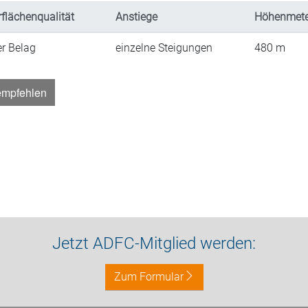
flächenqualität
Anstiege
Höhenmete
er Belag
einzelne Steigungen
480
m
empfehlen
Jetzt ADFC-Mitglied werden:
Zum Formular