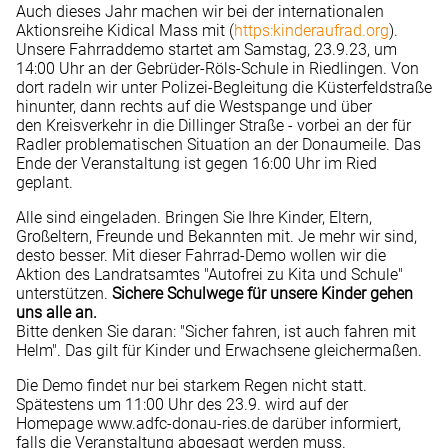
Auch dieses Jahr machen wir bei der internationalen
Aktionsreihe Kidical Mass mit (
https:kinderaufrad.org
).
Unsere Fahrraddemo startet am Samstag, 23.9.23, um
14:00 Uhr an der Gebrüder-Röls-Schule in Riedlingen. Von
dort radeln wir unter Polizei-Begleitung die Küsterfeldstraße
hinunter, dann rechts auf die Westspange und über
den Kreisverkehr in die Dillinger Straße - vorbei an der für
Radler problematischen Situation an der Donaumeile. Das
Ende der Veranstaltung ist gegen 16:00 Uhr im Ried
geplant.
Alle sind eingeladen. Bringen Sie Ihre Kinder, Eltern,
Großeltern, Freunde und Bekannten mit. Je mehr wir sind,
desto besser. Mit dieser Fahrrad-Demo wollen wir die
Aktion des Landratsamtes "Autofrei zu Kita und Schule"
unterstützen.
Sichere Schulwege für unsere Kinder gehen
uns alle an.
Bitte denken Sie daran: "Sicher fahren, ist auch fahren mit
Helm". Das gilt für Kinder und Erwachsene gleichermaßen.
Die Demo findet nur bei starkem Regen nicht statt.
Spätestens um 11:00 Uhr des 23.9. wird auf der
Homepage
www.adfc-donau-ries.de
darüber informiert,
falls die Veranstaltung abgesagt werden muss.