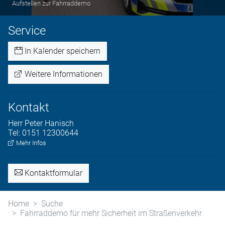
Aufstellen zur Fahrraddemo
Service
In Kalender speichern
Weitere Informationen
Kontakt
Herr
Peter
Hanisch
Tel:
0151 12300644
Mehr Infos
Kontaktformular
Home
Suche
Fahrraddemo für mehr Sicherheit im Straßenverkehr