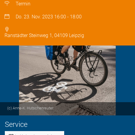
Termin
Do. 23. Nov. 2023
16:00
-
18:00
Ranstädter Steinweg 1, 04109 Leipzig
(c) Anne-K. Hutschenreuter
Service