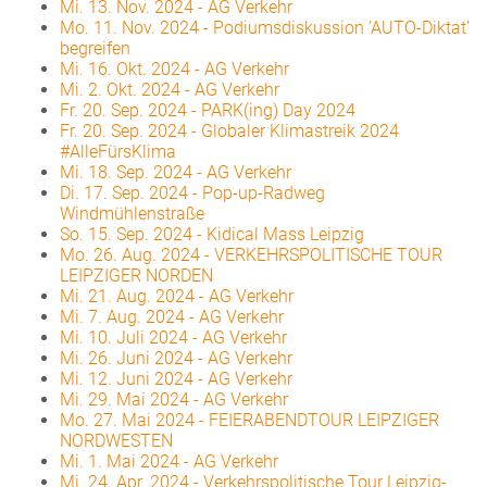
Mi. 13. Nov. 2024
-
AG Verkehr
Mo. 11. Nov. 2024
-
Podiumsdiskussion ’AUTO-Diktat’
begreifen
Mi. 16. Okt. 2024
-
AG Verkehr
Mi. 2. Okt. 2024
-
AG Verkehr
Fr. 20. Sep. 2024
-
PARK(ing) Day 2024
Fr. 20. Sep. 2024
-
Globaler Klimastreik 2024
#AlleFürsKlima
Mi. 18. Sep. 2024
-
AG Verkehr
Di. 17. Sep. 2024
-
Pop-up-Radweg
Windmühlenstraße
So. 15. Sep. 2024
-
Kidical Mass Leipzig
Mo. 26. Aug. 2024
-
VERKEHRSPOLITISCHE TOUR
LEIPZIGER NORDEN
Mi. 21. Aug. 2024
-
AG Verkehr
Mi. 7. Aug. 2024
-
AG Verkehr
Mi. 10. Juli 2024
-
AG Verkehr
Mi. 26. Juni 2024
-
AG Verkehr
Mi. 12. Juni 2024
-
AG Verkehr
Mi. 29. Mai 2024
-
AG Verkehr
Mo. 27. Mai 2024
-
FEIERABENDTOUR LEIPZIGER
NORDWESTEN
Mi. 1. Mai 2024
-
AG Verkehr
Mi. 24. Apr. 2024
-
Verkehrspolitische Tour Leipzig-