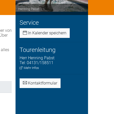
Henning Pabst
Service
ber von
In Kalender speichern
 Über
Tourenleitung
 alles
Herr
Henning
Pabst
Tel:
04131/158511
Mehr Infos
Kontaktformular