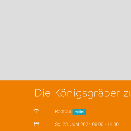
Die Königsgräber z
Radtour
mittel
So. 23. Juni 2024
08:00
-
14:00