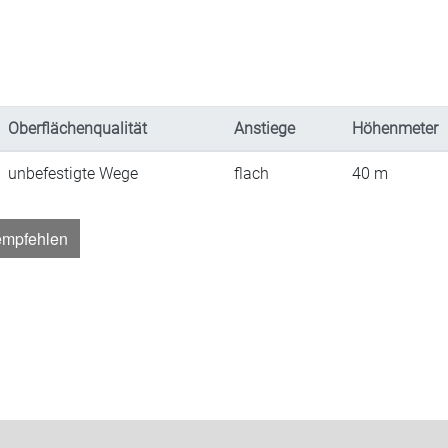
Oberflächenqualität
Anstiege
Höhenmeter
unbefestigte Wege
flach
40
m
empfehlen