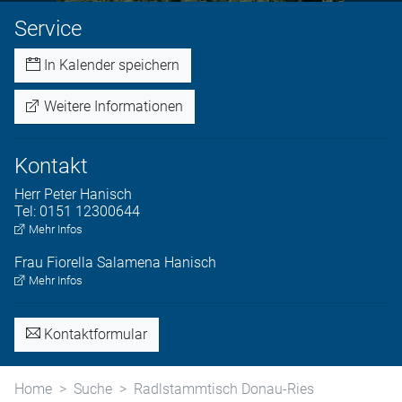
Service
In Kalender speichern
Weitere Informationen
Kontakt
Herr
Peter
Hanisch
Tel:
0151 12300644
Mehr Infos
Frau
Fiorella
Salamena Hanisch
Mehr Infos
Kontaktformular
Home
Suche
Radlstammtisch Donau-Ries