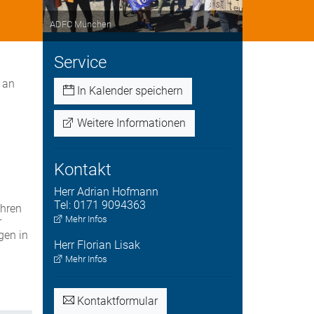
ADFC München
Service
 an
In Kalender speichern
Weitere Informationen
Kontakt
Herr
Adrian
Hofmann
Tel:
0171 9094363
ahren
Mehr Infos
r
gen in
Herr
Florian
Lisak
Mehr Infos
Kontaktformular