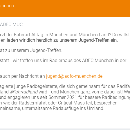
München
n ADFC MUC
nervt der Fahrrad-Alltag in München und München Land? Du willst
egen
laden wir dich herzlich zu unserem Jugend-Treffen ein.
nat zu unserem Jugend-Treffen.
statt - wir treffen uns im Radlerhaus des ADFC München in der
e auch per Nachricht an
jugend@adfc-muenchen.de
gagierte junge Radbegeisterte, die sich gemeinsam für das Radlf
hland
#Fahrradland
wird - und München ganz vorne dabei ist! Wi
nd engagieren uns seit Sommer 2021 für bessere Radbedingun
ie der Radsternfahrt oder Critical Mass teil, besprechen
emeinsame, unterhaltsame Radausflüge ins Umland.