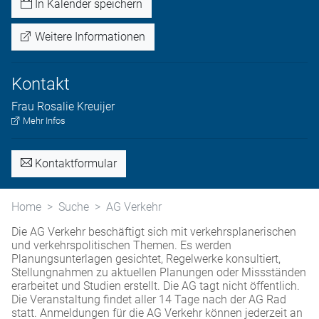
In Kalender speichern
Weitere Informationen
Kontakt
Frau
Rosalie
Kreuijer
Mehr Infos
Kontaktformular
Home
Suche
AG Verkehr
Die AG Verkehr beschäftigt sich mit verkehrsplanerischen
und verkehrspolitischen Themen. Es werden
Planungsunterlagen gesichtet, Regelwerke konsultiert,
Stellungnahmen zu aktuellen Planungen oder Missständen
erarbeitet und Studien erstellt. Die AG tagt nicht öffentlich.
Die Veranstaltung findet aller 14 Tage nach der AG Rad
statt. Anmeldungen für die AG Verkehr können jederzeit an