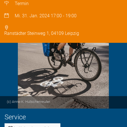
Termin
Mi. 31. Jan. 2024
17:00
-
19:00
Ranstädter Steinweg 1, 04109 Leipzig
(c) Anne-K. Hutschenreuter
Service