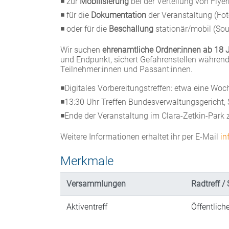
◾ zur
Mobilisierung
bei der Verteilung von Flye
◾ für die
Dokumentation
der Veranstaltung (Fo
◾ oder für die
Beschallung
stationär/mobil (Sou
Wir suchen
ehrenamtliche Ordner:innen ab 18 
und Endpunkt, sichert Gefahrenstellen während
Teilnehmer:innen und Passant:innen.
◾Digitales Vorbereitungstreffen: etwa eine Wo
◾13:30 Uhr Treffen Bundesverwaltungsgericht,
◾Ende der Veranstaltung im Clara-Zetkin-Park
Weitere Informationen erhaltet ihr per E-Mail
in
Merkmale
Versammlungen
Radtreff / 
Aktiventreff
Öffentlich