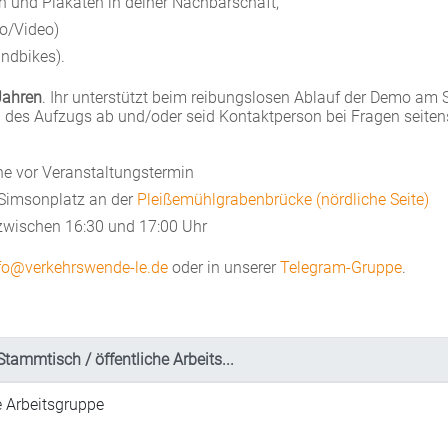
rn und Plakaten in deiner Nachbarschaft,
to/Video)
ndbikes).
Jahren
. Ihr unterstützt beim reibungslosen Ablauf der Demo am S
 des Aufzugs ab und/oder seid Kontaktperson bei Fragen seiten
che vor Veranstaltungstermin
 Simsonplatz an der
Pleißemühlgrabenbrücke (nördliche Seite)
 zwischen 16:30 und 17:00 Uhr
fo@verkehrswende-le.de
oder in unserer
Telegram-Gruppe
.
Stammtisch / öffentliche Arbeits...
e Arbeitsgruppe