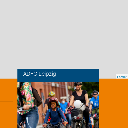
ADFC Leipzig
Leaflet