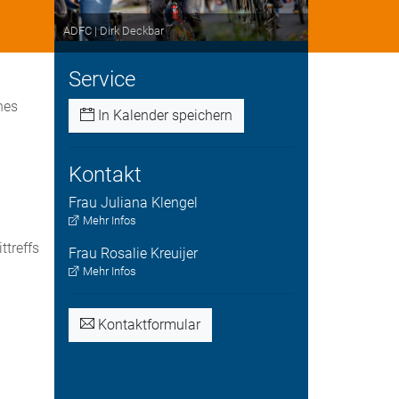
ADFC | Dirk Deckbar
Service
hes
In Kalender speichern
Kontakt
Frau
Juliana
Klengel
Mehr Infos
ttreffs
Frau
Rosalie
Kreuijer
Mehr Infos
Kontaktformular