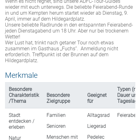
Wenn es nicht regnet, sind unsere ADFC-Tour-Guides
wieder mit euch unterwegs. Die beliebte Feierabend-Runde
in und um Kempten herum startet wieder ab Dienstag, 9.
April, immer auf dem Hildegardplatz.
Unsere beliebte Radlrunde in den entspannten Feierabend-
jeden Dienstagabend um 18 Uhr. Aber nur bei trockenem
Wetter!
Wer Lust hat, trinkt nach getaner Tour noch etwas
zusammen im Gasthaus „Fuchs“. Anmeldung nicht
erforderlich. Treffpunkt ist der Brunnen auf dem
Hildegardplatz.
Merkmale
Besondere
Typen (na
Charakteristik
Besondere
Geeignet
Dauer und
/Thema
Zielgruppe
für
Tageslage
Stadt
Familien
Alltagsrad
Feieraben
entdecken /
Senioren
Liegerad
erleben
Menschen mit
Pedelec
Natur